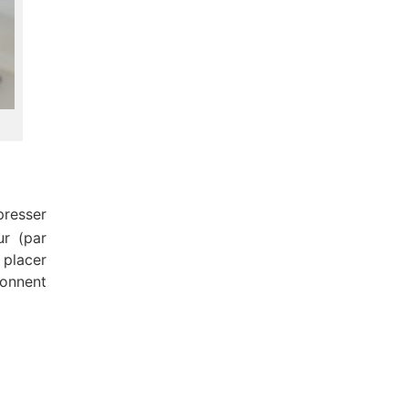
presser
ur (par
placer
ionnent