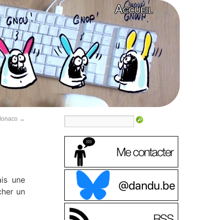
Accueil
 Monaco
→
ais une
cher un