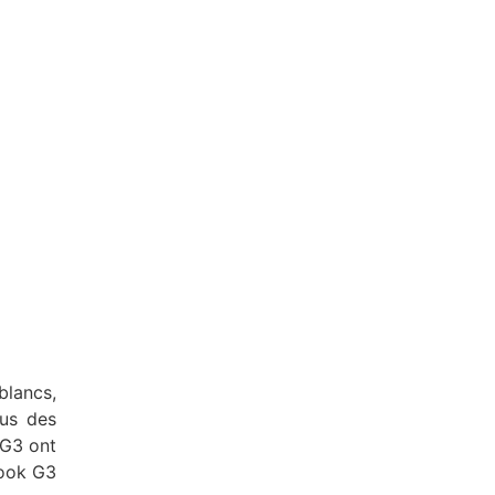
blancs,
sus des
 G3 ont
Book G3