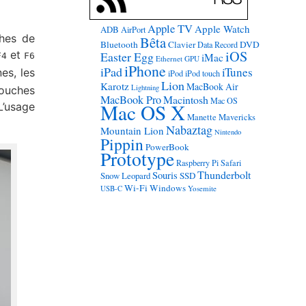
Apple TV
Apple Watch
ADB
AirPort
ches de
Bêta
Bluetooth
Clavier
DVD
Data Record
iOS
et
Easter Egg
F4
F6
iMac
Ethernet
GPU
iPhone
iPad
iTunes
es, les
iPod
iPod touch
Lion
Karotz
MacBook Air
Lightning
touches
MacBook Pro
Macintosh
Mac OS
Mac OS X
L’usage
Manette
Mavericks
Nabaztag
Mountain Lion
Nintendo
Pippin
PowerBook
Prototype
Raspberry Pi
Safari
Thunderbolt
Souris
Snow Leopard
SSD
Wi-Fi
Windows
USB-C
Yosemite