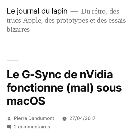
Aller
Le journal du lapin
Du rétro, des
au
trucs Apple, des prototypes et des essais
contenu
bizarres
Le G-Sync de nVidia
fonctionne (mal) sous
macOS
Publié
Pierre Dandumont
27/04/2017
par
sur
2 commentaires
Le