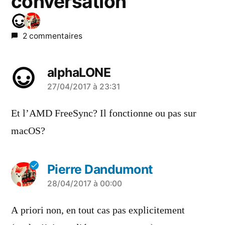
conversation
2 commentaires
alphaLONE
a
27/04/2017 à 23:31
dit :
Et l’AMD FreeSync? Il fonctionne ou pas sur
macOS?
Pierre Dandumont
a
28/04/2017 à 00:00
dit :
A priori non, en tout cas pas explicitement