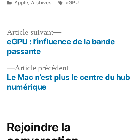
par
Publié
Étiquettes :
Apple
,
Archives
eGPU
dans
Article
Article suivant
suivant :
eGPU : l’influence de la bande
Navigation
passante
de
Article
Article précédent
l’article
précédent :
Le Mac n’est plus le centre du hub
numérique
Rejoindre la