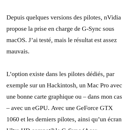
G-
Depuis quelques versions des pilotes, nVidia
Sync
de
propose la prise en charge de G-Sync sous
nVidia
macOS. J’ai testé, mais le résultat est assez
fonctionne
(mal)
mauvais.
sous
macOS
L’option existe dans les pilotes dédiés, par
exemple sur un Hackintosh, un Mac Pro avec
une bonne carte graphique ou – dans mon cas
– avec un eGPU. Avec une GeForce GTX
1060 et les derniers pilotes, ainsi qu’un écran