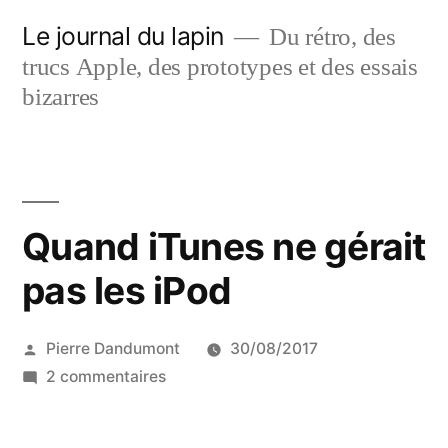
Aller
Le journal du lapin
Du rétro, des
au
trucs Apple, des prototypes et des essais
contenu
bizarres
Quand iTunes ne gérait
pas les iPod
Publié
Pierre Dandumont
30/08/2017
par
sur
2 commentaires
Quand
iTunes