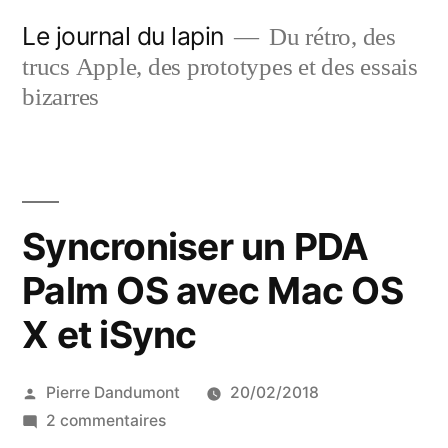
Aller
Le journal du lapin
Du rétro, des
au
trucs Apple, des prototypes et des essais
contenu
bizarres
Syncroniser un PDA
Palm OS avec Mac OS
X et iSync
Publié
Pierre Dandumont
20/02/2018
par
sur
2 commentaires
Syncroniser