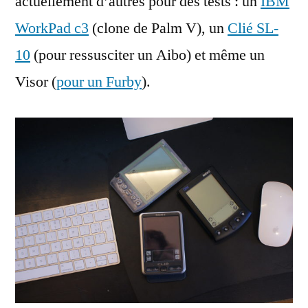
actuellement d’autres pour des tests : un
IBM
WorkPad c3
(clone de Palm V), un
Clié SL-
10
(pour ressusciter un Aibo) et même un
Visor (
pour un Furby
).