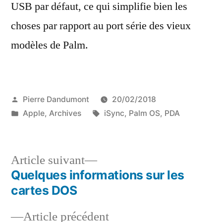
USB par défaut, ce qui simplifie bien les
choses par rapport au port série des vieux
modèles de Palm.
Publié
Pierre Dandumont
20/02/2018
par
Publié
Étiquettes :
Apple
,
Archives
iSync
,
Palm OS
,
PDA
dans
Article
Article suivant
suivant :
Quelques informations sur les
Navigation
cartes DOS
de
Article
Article précédent