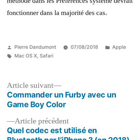
méthode dans les Préférences système devrait
fonctionner dans la majorité des cas.
Publié
Publié
Pierre Dandumont
07/08/2018
Apple
par
Étiquettes :
dans
Mac OS X
,
Safari
Article
Article suivant
suivant :
Commander un Furby avec un
Navigation
Game Boy Color
de
Article
Article précédent
l’article
précédent :
Quel codec est utilisé en