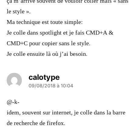
ça m’arrive souvent de vouloir coller mais « sans
le style ».
Ma technique est toute simple:
Je colle dans spotlight et je fais CMD+A &
CMD+C pour copier sans le style.
Je colle ensuite là où j’ai besoin.
calotype
a
09/08/2018 à 10:04
dit :
@-k-
idem, souvent sur internet, je colle dans la barre
de recherche de firefox.