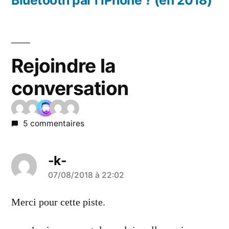
Bluetooth par l’iPhone ? (en 2018)
Rejoindre la
conversation
5 commentaires
-k-
a
07/08/2018 à 22:02
dit :
Merci pour cette piste.