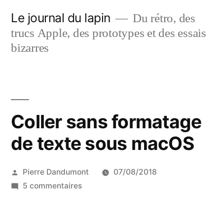
Aller
Le journal du lapin
Du rétro, des
au
trucs Apple, des prototypes et des essais
contenu
bizarres
Coller sans formatage
de texte sous macOS
Publié
Pierre Dandumont
07/08/2018
par
sur
5 commentaires
Coller
sans