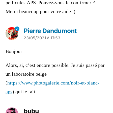
pellicules APS. Pouvez-vous le confirmer ?
Merci beaucoup pour votre aide :)
Pierre Dandumont
a
23/05/2021 à 17:53
dit :
Bonjour
Alors, si, c’est encore possible. Je suis passé par
un laboratoire belge
(
https://www.photogalerie.com/noir-et-blanc-
aps
) qui le fait
bubu