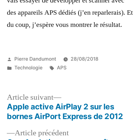
vais essayer de développer et scanner avec
des appareils APS dédiés (j’en reparlerais). Et
du coup, j’espère vous montrer le résultat.
Publié
Pierre Dandumont
28/08/2018
par
Publié
Étiquettes :
Technologie
APS
dans
Article
Article suivant
suivant :
Apple active AirPlay 2 sur les
Navigation
bornes AirPort Express de 2012
de
Article
Article précédent