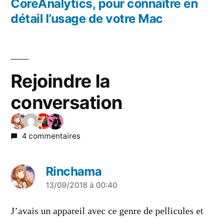
l’article
précédent :
CoreAnalytics, pour connaître en
détail l’usage de votre Mac
Rejoindre la
conversation
4 commentaires
Rinchama
a
13/09/2018 à 00:40
dit :
J’avais un appareil avec ce genre de pellicules et