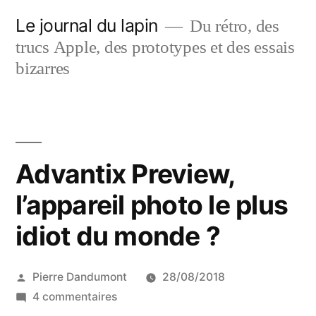
Aller
Le journal du lapin
Du rétro, des
au
trucs Apple, des prototypes et des essais
contenu
bizarres
Advantix Preview,
l’appareil photo le plus
idiot du monde ?
Publié
Pierre Dandumont
28/08/2018
par
sur
4 commentaires
Advantix