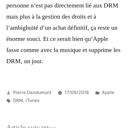
personne n’est pas directement lié aux DRM
mais plus à la gestion des droits et à
l’ambighuité d’un achat définitif, ça reste un
énorme souci. Et ce serait bien qu’Apple
fasse comme avec la musique et supprime les
DRM, un jour.
Publié
Publié
Pierre Dandumont
17/09/2018
Apple
par
Étiquettes :
dans
DRM
,
iTunes
Article
Article suivant