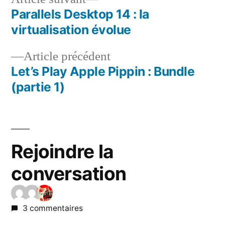
suivant :
Parallels Desktop 14 : la
Navigation
virtualisation évolue
de
Article
Article précédent
l’article
précédent :
Let’s Play Apple Pippin : Bundle
(partie 1)
Rejoindre la
conversation
3 commentaires