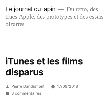
Aller
Le journal du lapin
Du rétro, des
au
trucs Apple, des prototypes et des essais
contenu
bizarres
iTunes et les films
disparus
Publié
Pierre Dandumont
17/09/2018
par
sur
3 commentaires
iTunes
et