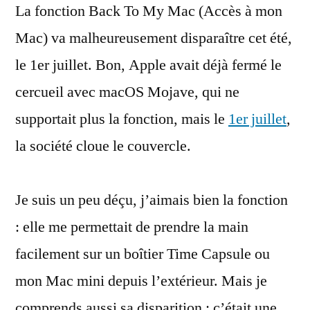
La fonction Back To My Mac (Accès à mon
de
Back
Mac) va malheureusement disparaître cet été,
To
le 1er juillet. Bon, Apple avait déjà fermé le
My
Mac
cercueil avec macOS Mojave, qui ne
supportait plus la fonction, mais le
1er juillet
,
la société cloue le couvercle.
Je suis un peu déçu, j’aimais bien la fonction
: elle me permettait de prendre la main
facilement sur un boîtier Time Capsule ou
mon Mac mini depuis l’extérieur. Mais je
comprends aussi sa disparition : c’était une