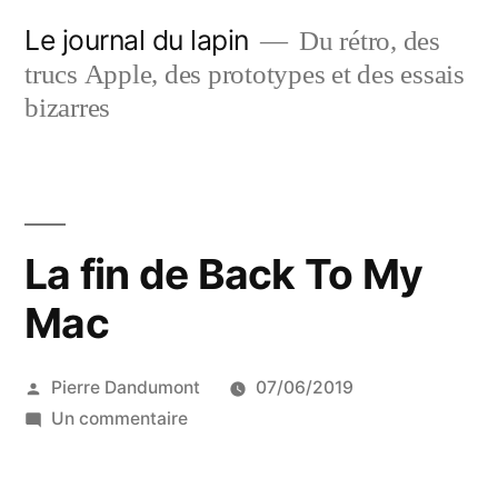
Aller
Le journal du lapin
Du rétro, des
au
trucs Apple, des prototypes et des essais
contenu
bizarres
La fin de Back To My
Mac
Publié
Pierre Dandumont
07/06/2019
par
sur
Un commentaire
La
fin