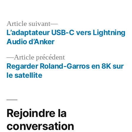
dans
Article
Article suivant
suivant :
L’adaptateur USB-C vers Lightning
Navigation
Audio d’Anker
de
Article
Article précédent
l’article
précédent :
Regarder Roland-Garros en 8K sur
le satellite
Rejoindre la
conversation