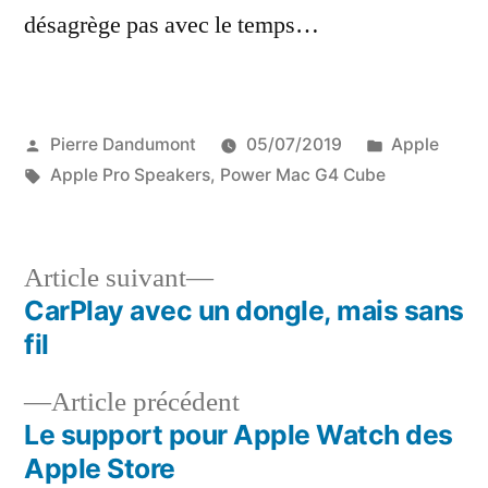
désagrège pas avec le temps…
Publié
Publié
Pierre Dandumont
05/07/2019
Apple
par
Étiquettes :
dans
Apple Pro Speakers
,
Power Mac G4 Cube
Article
Article suivant
suivant :
CarPlay avec un dongle, mais sans
Navigation
fil
de
Article
Article précédent
l’article
précédent :
Le support pour Apple Watch des
Apple Store