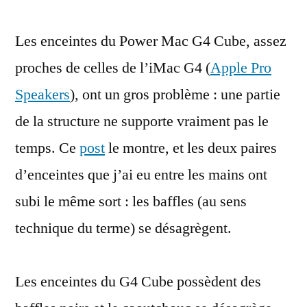
des
Les enceintes du Power Mac G4 Cube, assez
enceintes
de
proches de celles de l’iMac G4 (
Apple Pro
Power
Speakers
), ont un gros problème : une partie
Mac
G4
de la structure ne supporte vraiment pas le
Cube
temps. Ce
post
le montre, et les deux paires
d’enceintes que j’ai eu entre les mains ont
subi le même sort : les baffles (au sens
technique du terme) se désagrègent.
Les enceintes du G4 Cube possèdent des