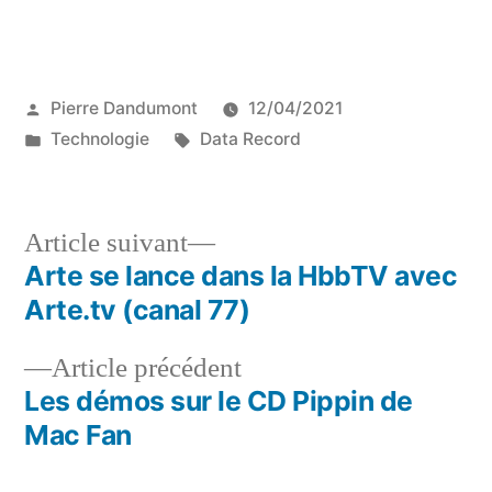
Publié
Pierre Dandumont
12/04/2021
par
Publié
Étiquettes :
Technologie
Data Record
dans
Article
Article suivant
suivant :
Arte se lance dans la HbbTV avec
Navigation
Arte.tv (canal 77)
de
Article
Article précédent
l’article
précédent :
Les démos sur le CD Pippin de
Mac Fan