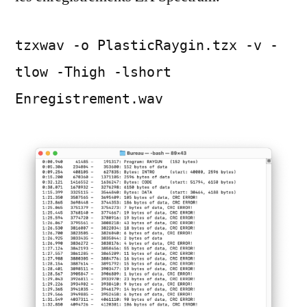
tzxwav -o PlasticRaygin.tzx -v -
tlow -Thigh -lshort
Enregistrement.wav