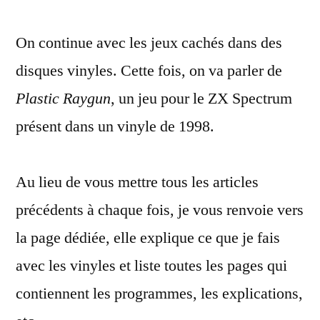
Raygun,
On continue avec les jeux cachés dans des
un
jeu
disques vinyles. Cette fois, on va parler de
ZX
Plastic Raygun
, un jeu pour le ZX Spectrum
Spectrum
caché
présent dans un vinyle de 1998.
dans
un
Au lieu de vous mettre tous les articles
vinyle
de
précédents à chaque fois, je vous renvoie vers
1998
la page dédiée, elle explique ce que je fais
avec les vinyles et liste toutes les pages qui
contiennent les programmes, les explications,