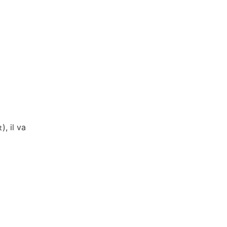
), il va
t