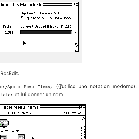
ResEdit.
((j’utilise une notation moderne). 
der/Apple Menu Items/
et lui donner un nom.
ulator