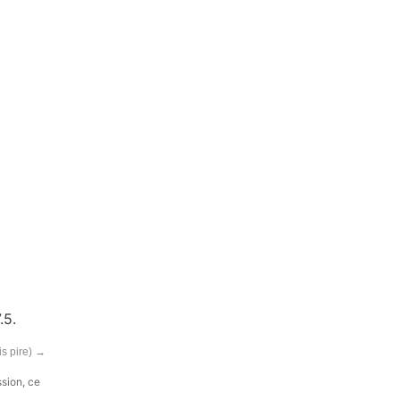
.5.
s pire)
→
ssion, ce