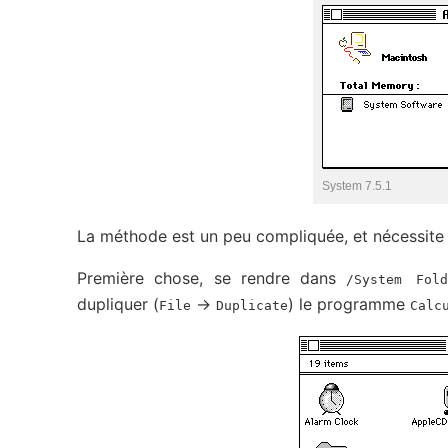
System 7.5.1
La méthode est un peu compliquée, et nécessite 
Première chose, se rendre dans
/System Fol
dupliquer (
->
) le programme
File
Duplicate
Calc