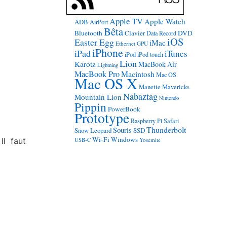
Apple TV
Apple Watch
ADB
AirPort
Bêta
Bluetooth
Clavier
DVD
Data Record
iOS
Easter Egg
iMac
Ethernet
GPU
iPhone
iPad
iTunes
iPod
iPod touch
Lion
Karotz
MacBook Air
Lightning
MacBook Pro
Macintosh
Mac OS
Mac OS X
Manette
Mavericks
Nabaztag
Mountain Lion
Nintendo
Pippin
PowerBook
Prototype
Raspberry Pi
Safari
Thunderbolt
Souris
Snow Leopard
SSD
Wi-Fi
Windows
Il faut
USB-C
Yosemite