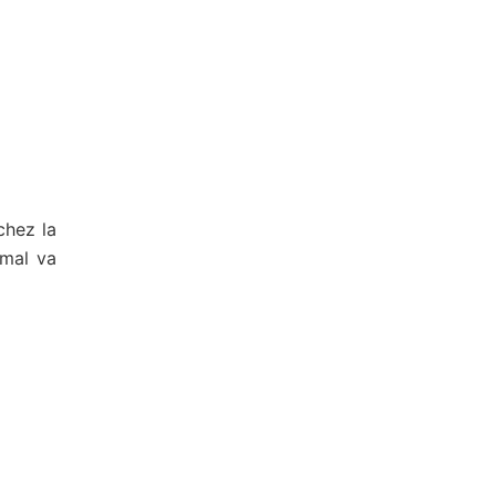
chez la
imal va