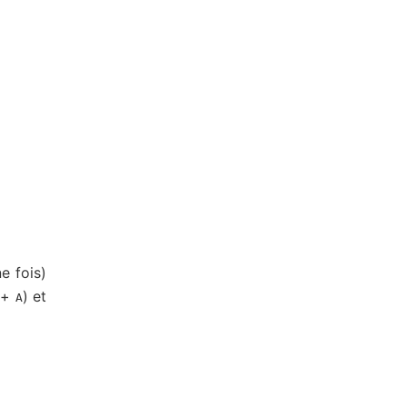
ne fois)
+
) et
A