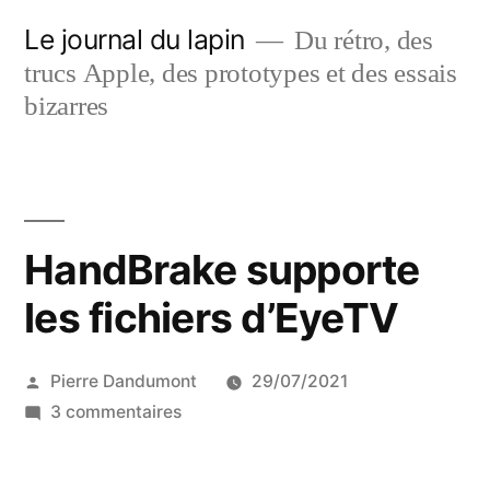
Aller
Le journal du lapin
Du rétro, des
au
trucs Apple, des prototypes et des essais
contenu
bizarres
HandBrake supporte
les fichiers d’EyeTV
Publié
Pierre Dandumont
29/07/2021
par
sur
3 commentaires
HandBrake
supporte