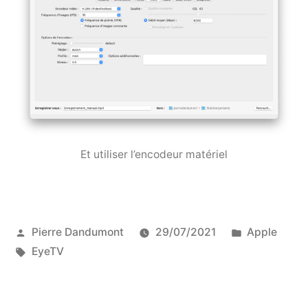
Et utiliser l’encodeur matériel
Publié
Publié
Pierre Dandumont
29/07/2021
Apple
par
Étiquettes :
dans
EyeTV