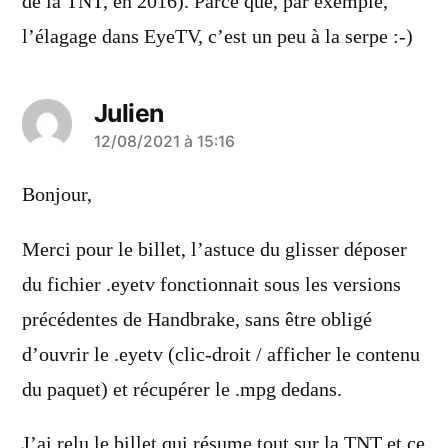
de la TNT, en 2016). Parce que, par exemple,
l’élagage dans EyeTV, c’est un peu à la serpe :-)
Julien
a
12/08/2021 à 15:16
dit :
Bonjour,
Merci pour le billet, l’astuce du glisser déposer
du fichier .eyetv fonctionnait sous les versions
précédentes de Handbrake, sans être obligé
d’ouvrir le .eyetv (clic-droit / afficher le contenu
du paquet) et récupérer le .mpg dedans.
J’ai relu le billet qui résume tout sur la TNT et ce