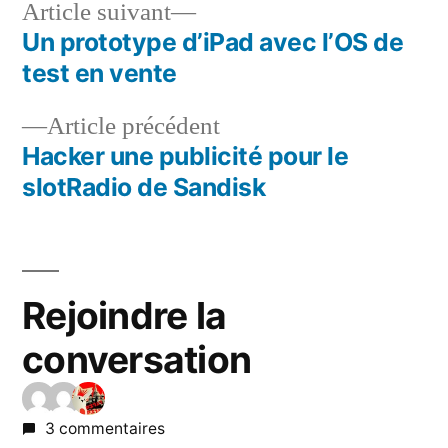
Article
Article suivant
suivant :
Un prototype d’iPad avec l’OS de
Navigation
test en vente
de
Article
Article précédent
l’article
précédent :
Hacker une publicité pour le
slotRadio de Sandisk
Rejoindre la
conversation
3 commentaires