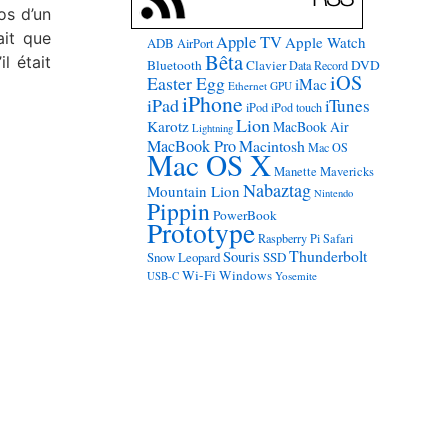
os d’un
ait que
Apple TV
Apple Watch
ADB
AirPort
Bêta
l était
Bluetooth
Clavier
DVD
Data Record
iOS
Easter Egg
iMac
Ethernet
GPU
iPhone
iPad
iTunes
iPod
iPod touch
Lion
Karotz
MacBook Air
Lightning
MacBook Pro
Macintosh
Mac OS
Mac OS X
Manette
Mavericks
Nabaztag
Mountain Lion
Nintendo
Pippin
PowerBook
Prototype
Raspberry Pi
Safari
Thunderbolt
Souris
Snow Leopard
SSD
Wi-Fi
Windows
USB-C
Yosemite