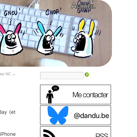
Accueil
 Mac NC
→
Bay (et
 iPhone