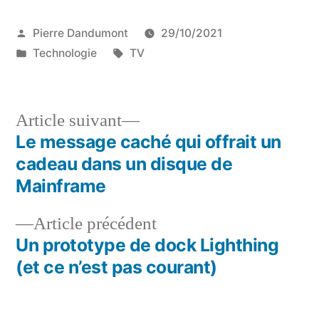
Publié
Pierre Dandumont
29/10/2021
par
Publié
Étiquettes :
Technologie
TV
dans
Article
Article suivant
suivant :
Le message caché qui offrait un
Navigation
cadeau dans un disque de
de
Mainframe
l’article
Article
Article précédent
précédent :
Un prototype de dock Lighthing
(et ce n’est pas courant)