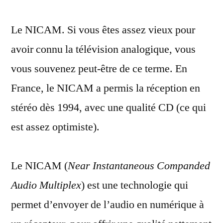
en
Le NICAM. Si vous êtes assez vieux pour
NICAM
stéréo.
avoir connu la télévision analogique, vous
Mais
vous souvenez peut-être de ce terme. En
c’est
quoi
France, le NICAM a permis la réception en
le
stéréo dès 1994, avec une qualité CD (ce qui
NICAM
est assez optimiste).
?
Le NICAM (
Near Instantaneous Companded
Audio Multiplex
) est une technologie qui
permet d’envoyer de l’audio en numérique à