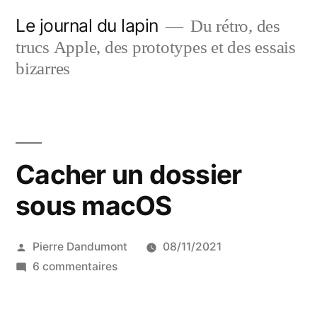
Aller
Le journal du lapin
Du rétro, des
au
trucs Apple, des prototypes et des essais
contenu
bizarres
Cacher un dossier
sous macOS
Publié
Pierre Dandumont
08/11/2021
par
sur
6 commentaires
Cacher
un