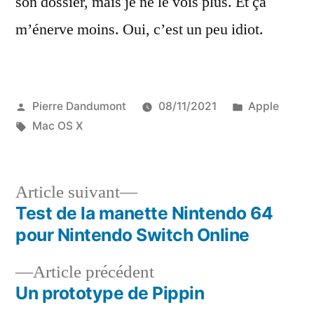
son dossier, mais je ne le vois plus. Et ça
m’énerve moins. Oui, c’est un peu idiot.
Publié
Publié
Pierre Dandumont
08/11/2021
Apple
par
Étiquettes :
dans
Mac OS X
Article
Article suivant
suivant :
Test de la manette Nintendo 64
Navigation
pour Nintendo Switch Online
de
Article
Article précédent
l’article
précédent :
Un prototype de Pippin