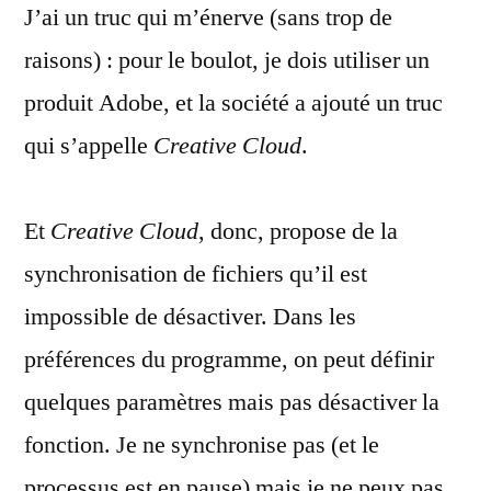
J’ai un truc qui m’énerve (sans trop de
dossier
sous
raisons) : pour le boulot, je dois utiliser un
macOS
produit Adobe, et la société a ajouté un truc
qui s’appelle
Creative Cloud
.
Et
Creative Cloud
, donc, propose de la
synchronisation de fichiers qu’il est
impossible de désactiver. Dans les
préférences du programme, on peut définir
quelques paramètres mais pas désactiver la
fonction. Je ne synchronise pas (et le
processus est en pause) mais je ne peux pas