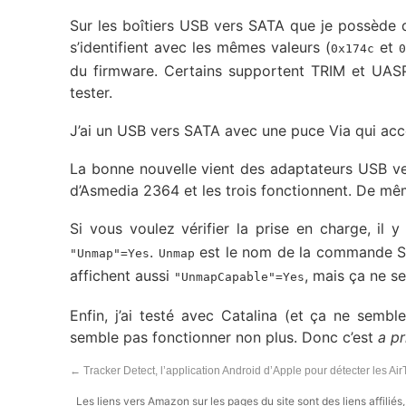
Sur les boîtiers USB vers SATA que je possède q
s’identifient avec les mêmes valeurs (
et
0x174c
0
du firmware. Certains supportent TRIM et UASP,
tester.
J’ai un USB vers SATA avec une puce Via qui accep
La bonne nouvelle vient des adaptateurs USB ve
d’Asmedia 2364 et les trois fonctionnent. De m
Si vous voulez vérifier la prise en charge, i
.
est le nom de la commande SCS
"Unmap"=Yes
Unmap
affichent aussi
, mais ça ne s
"UnmapCapable"=Yes
Enfin, j’ai testé avec Catalina (et ça ne semb
semble pas fonctionner non plus. Donc c’est
a pr
←
Tracker Detect, l’application Android d’Apple pour détecter les Ai
Les liens vers Amazon sur les pages du site sont des liens affilié