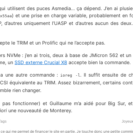
ui utilisent des puces Asmedia… ça dépend. J’en ai plusie
) et une prise en charge variable, probablement en f
x55aa
 d’autres uniquement l’UASP et d’autres aucun des deux. 
te le TRIM et un Prolific qui ne l’accepte pas.
rs NVMe : j’en ai trois, deux à base de JMicron 562 et un
ême, un
SSD externe Crucial X8
accepte bien la commande.
l y a une autre commande :
. Il suffit ensuite de c
ioreg -l
I équivalente au TRIM. Assez bizarrement, certains cont
emble rien changer.
le pas fonctionner) et Guillaume m’a aidé pour Big Sur, e
iori
une nouveauté de Monterey.
rTags
Joyeux
s, ce qui me permet de financer le site en partie. Je touche donc une petite commi