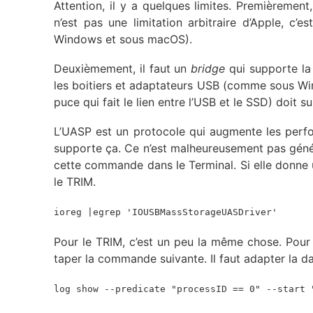
Attention, il y a quelques limites. Premièreme
n’est pas une limitation arbitraire d’Apple, c’est
Windows et sous macOS).
Deuxièmement, il faut un
bridge
qui supporte la
les boitiers et adaptateurs USB (comme sous Wind
puce qui fait le lien entre l’USB et le SSD) doit 
L’UASP est un protocole qui augmente les per
supporte ça. Ce n’est malheureusement pas généra
cette commande dans le Terminal. Si elle donne u
le TRIM.
ioreg |egrep 'IOUSBMassStorageUASDriver'
Pour le TRIM, c’est un peu la même chose. Pour v
taper la commande suivante. Il faut adapter la 
log show --predicate "processID == 0" --start 