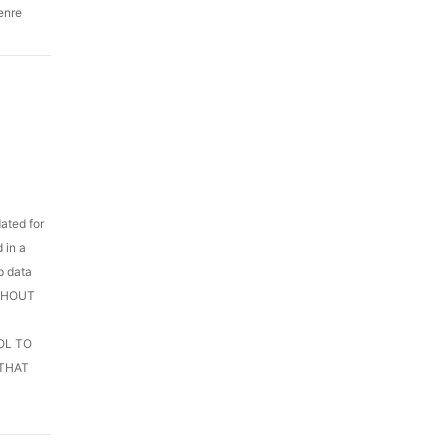
genre
ated for
 in a
p data
ITHOUT
OL TO
 THAT