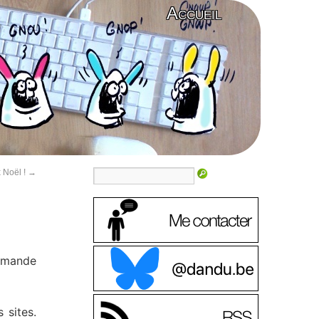
Accueil
 Noël !
→
ommande
 sites.