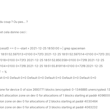
é du coup ? Ou pas… ?
et cela donne ceci :
essID == 0 » –start « 2021-12-25 18:50:00 » | grep spaceman
 18:51:52.597013+0100 0x72f3 2021-12-25 18:51:52.597014+0100 0x72f3 20
97018+0100 0x72f3 2021-12-25 18:51:52.850358+0100 0x72f8 2021-12-25
19104+0100 0x72f8 2021-12-25 18:51:55.819116+0100 0x72f8 2021-12-25
T ~ %
lt 0x0 Default 0x0 Default 0x0 Default 0x0 Default 0x0 Default 0x0
zone for device 0 of size 2693771 blocks (encrypted: 0-1346885 unencrypted: 
k5 allocation zone on dev 0 for allocations of 1 blocks starting at paddr 409600
ion zone on dev 0 for allocations of 2 blocks starting at paddr 4030464
ion zone on dev 0 for allocations of 3 blocks starting at paddr 4063232