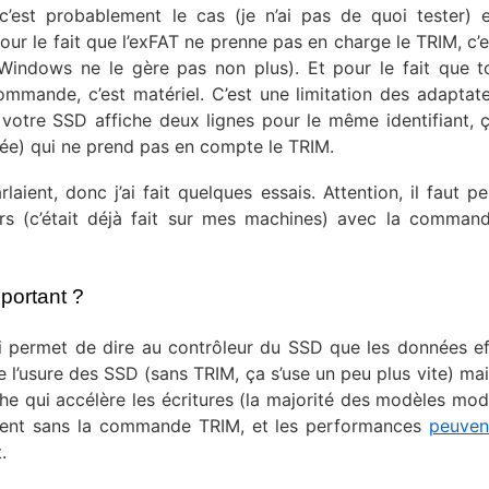
 c’est probablement le cas (je n’ai pas de quoi tester) e
ur le fait que l’exFAT ne prenne pas en charge le TRIM, c’es
indows ne le gère pas non plus). Et pour le fait que t
mande, c’est matériel. C’est une limitation des adaptate
 votre SSD affiche deux lignes pour le même identifiant, 
achée) qui ne prend pas en compte le TRIM.
laient, donc j’ai fait quelques essais. Attention, il faut pe
ers (c’était déjà fait sur mes machines) avec la comma
mportant ?
i permet de dire au contrôleur du SSD que les données e
de l’usure des SSD (sans TRIM, ça s’use un peu plus vite) mai
e qui accélère les écritures (la majorité des modèles mod
ement sans la commande TRIM, et les performances
peuven
.