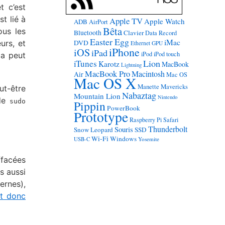
t c’est
t lié à
Apple TV
Apple Watch
ADB
AirPort
Bêta
ous les
Bluetooth
Clavier
Data Record
Easter Egg
iMac
urs, et
DVD
Ethernet
GPU
iPhone
iOS
iPad
iPod
iPod touch
ça peut
Lion
iTunes
Karotz
MacBook
Lightning
MacBook Pro
Macintosh
Air
Mac OS
Mac OS X
Manette
Mavericks
ut-être
Nabaztag
Mountain Lion
Nintendo
nde
sudo
Pippin
PowerBook
Prototype
Raspberry Pi
Safari
Thunderbolt
Souris
Snow Leopard
SSD
Wi-Fi
Windows
USB-C
Yosemite
ffacées
s aussi
ernes),
t donc