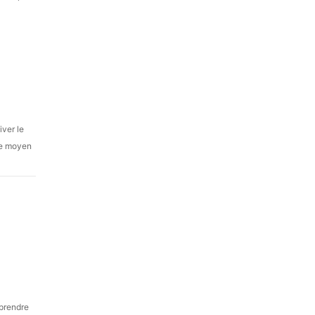
iver le
tre moyen
 prendre