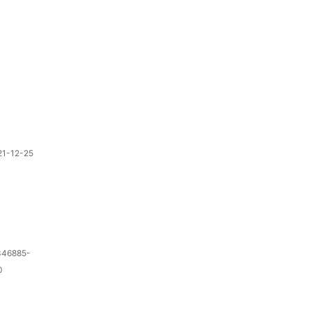
21-12-25
1346885-
0