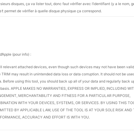
ieurs disques, ça va lister tout, donc faut vérifier avec l’identifiant (y a le nom, 
permet de vérifier à quelle disque physique ça correspond.
st
’Apple (pour info) :
l relevant attached devices, even though such devices may not have been valid
e TRIM may result in unintended data loss or data corruption. It should not be used
 Before using this tool, you should back up all of your data and regularly back u
“as is” basis. APPLE MAKES NO WARRANTIES, EXPRESS OR IMPLIED, INCLUDING W
INGEMENT, MERCHANTABILITY AND FITNESS FOR A PARTICULAR PURPOSE,
BINATION WITH YOUR DEVICES, SYSTEMS, OR SERVICES. BY USING THIS TO
MITTED BY APPLICABLE LAW, USE OF THE TOOL IS AT YOUR SOLE RISK AND
ERFORMANCE, ACCURACY AND EFFORT IS WITH YOU.