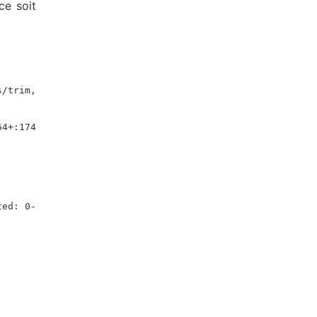
ce soit
s/trim,
64+:174
ted: 0-