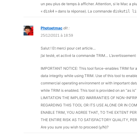
un peu plus de temps à afficher. Attention, si le Mac a plus
«
» dans la réponse). La commande
disk4
diskutil li
Photoetmac
dit :
25/12/2021 à 18:59
Salut ! Et merci pour cet article…
j’ai testé, et activé la commande TRIM… L’avertissement d
IMPORTANT NOTICE: This tool force-enables TRIM for al
data integrity while using TRIM. Use of this tool to enabl
commercial operating environment or with important data.
while TRIM is enabled. This tool is provided on an 
LIMITATION THE IMPLIED WARRANTIES OF NON-INFR
REGARDING THIS TOOL OR ITS USE ALONE OR IN COM
ENABLE TRIM, YOU AGREE THAT, TO THE EXTENT PER
THE ENTIRE RISK AS TO SATISFACTORY QUALITY, P
Are you sure you wish to proceed (y/N)?