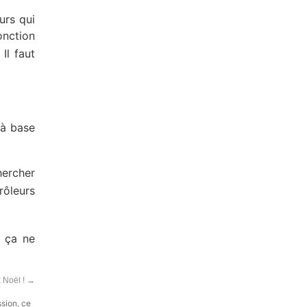
urs qui
onction
Il faut
 à base
hercher
rôleurs
t ça ne
 Noël !
→
ssion, ce