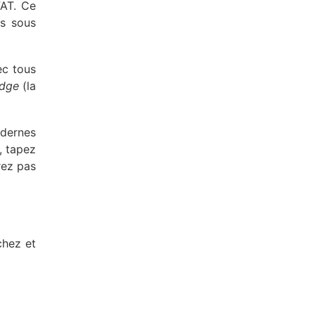
FAT. Ce
s sous
ec tous
idge
(la
odernes
, tapez
rez pas
chez et