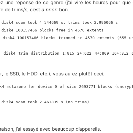
z une réponse de ce genre (j’ai viré les heures pour que 
re de trims/s, c’est
a priori
bon.
 disk4 scan took 4.544669 s, trims took 2.996066 s
 disk4 100157466 blocks free in 4570 extents
: disk4 100157466 blocks trimmed in 4570 extents (655 u
: disk4 trim distribution 1:815 2+:622 4+:809 16+:312 
r, le SSD, le HDD, etc.), vous aurez plutôt ceci.
k4 metazone for device 0 of size 2693771 blocks (encryp
 disk4 scan took 2.461839 s (no trims)
ison, j’ai essayé avec beaucoup d’appareils.