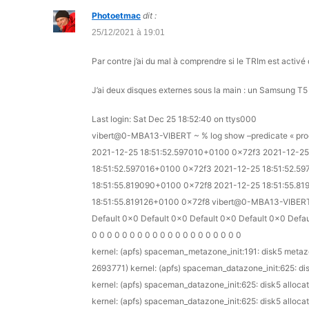
Photoetmac
dit :
25/12/2021 à 19:01
Par contre j’ai du mal à comprendre si le TRIm est activ
J’ai deux disques externes sous la main : un Samsung T5 
Last login: Sat Dec 25 18:52:40 on ttys000
vibert@0-MBA13-VIBERT ~ % log show –predicate « proc
2021-12-25 18:51:52.597010+0100 0x72f3 2021-12-25
18:51:52.597016+0100 0x72f3 2021-12-25 18:51:52.5
18:51:55.819090+0100 0x72f8 2021-12-25 18:51:55.8
18:51:55.819126+0100 0x72f8 vibert@0-MBA13-VIBER
Default 0x0 Default 0x0 Default 0x0 Default 0x0 Defau
0 0 0 0 0 0 0 0 0 0 0 0 0 0 0 0 0 0 0 0
kernel: (apfs) spaceman_metazone_init:191: disk5 meta
2693771) kernel: (apfs) spaceman_datazone_init:625: dis
kernel: (apfs) spaceman_datazone_init:625: disk5 allocat
kernel: (apfs) spaceman_datazone_init:625: disk5 allocat