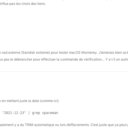
influe pas les choix des liens.
se un ssd externe (Sandisk extreme) pour tester macOS Monterey. J’aimerais bien act
ux pas le débrancher pour effectuer la commande de vérification… Y a t il un au
en mettant juste la date (comme ici).
 "2021-12-23" | grep spaceman
rmalement y a du TRIM automatique ou lors d’effacements. C’est juste que ça peut