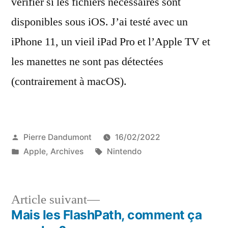
vérifier si les fichiers nécessaires sont
disponibles sous iOS. J’ai testé avec un
iPhone 11, un vieil iPad Pro et l’Apple TV et
les manettes ne sont pas détectées
(contrairement à macOS).
Publié
Pierre Dandumont
16/02/2022
par
Publié
Étiquettes :
Apple
,
Archives
Nintendo
dans
Article
Article suivant
suivant :
Mais les FlashPath, comment ça
Navigation