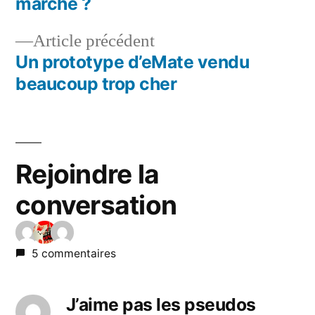
marche ?
de
Article
Article précédent
l’article
précédent :
Un prototype d’eMate vendu
beaucoup trop cher
Rejoindre la
conversation
5 commentaires
J’aime pas les pseudos