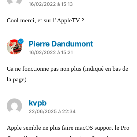
a
16/02/2022 à 15:13
dit :
Cool merci, et sur l’AppleTV ?
Pierre Dandumont
a
16/02/2022 à 15:21
dit :
Ca ne fonctionne pas non plus (indiqué en bas de
la page)
kvpb
a
22/06/2025 à 22:34
dit :
Apple semble ne plus faire macOS support le Pro