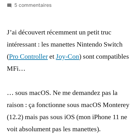
par
sur
5 commentaires
Les
manettes
J’ai découvert récemment un petit truc
Nintendo
Switch
intéressant : les manettes Nintendo Switch
compatibles
(
Pro Controller
et
Joy-Con
) sont compatibles
MFi
nativement
MFi…
… sous macOS. Ne me demandez pas la
raison : ça fonctionne sous macOS Monterey
(12.2) mais pas sous iOS (mon iPhone 11 ne
voit absolument pas les manettes).