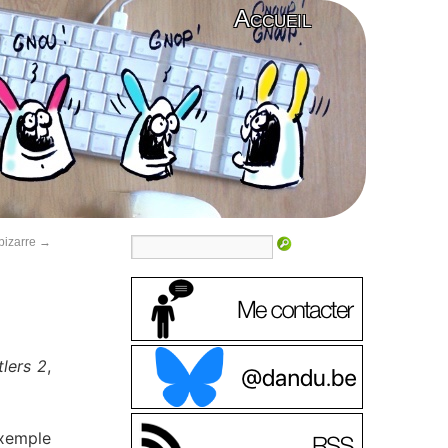
Accueil
bizarre
→
tlers 2
,
exemple