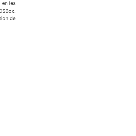
r
en les
DOSBox.
sion de