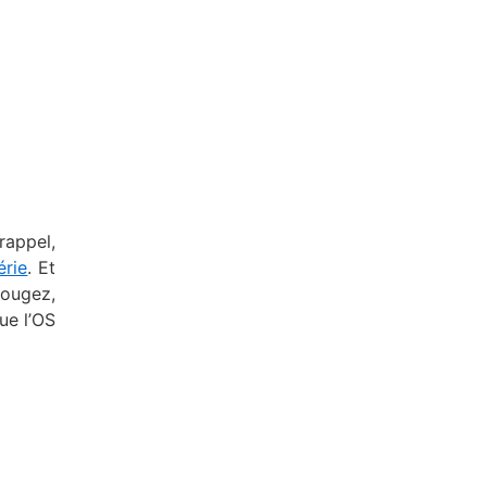
rappel,
érie
. Et
bougez,
ue l’OS