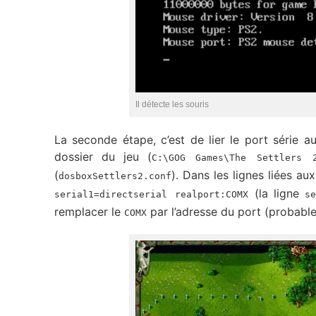
Il détecte les souris
La seconde étape, c’est de lier le port série au
dossier du jeu (
C:\GOG Games\The Settlers 
(
). Dans les lignes liées au
dosboxSettlers2.conf
(la ligne
serial1=directserial realport:COMX
s
remplacer le
par l’adresse du port (probab
COMX