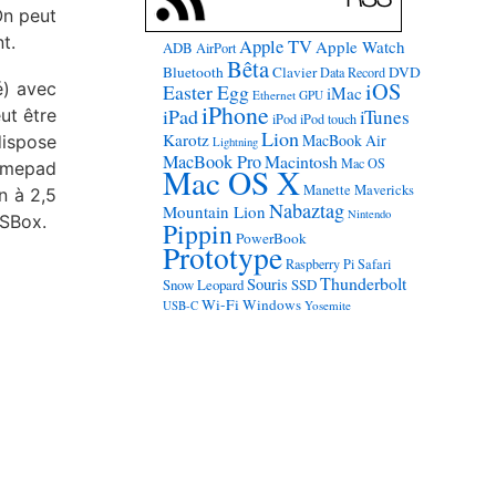
On peut
t.
Apple TV
Apple Watch
ADB
AirPort
Bêta
Bluetooth
Clavier
DVD
Data Record
iOS
é) avec
Easter Egg
iMac
Ethernet
GPU
iPhone
iPad
eut être
iTunes
iPod
iPod touch
Lion
Karotz
MacBook Air
ispose
Lightning
MacBook Pro
Macintosh
Mac OS
gamepad
Mac OS X
Manette
Mavericks
n à 2,5
Nabaztag
Mountain Lion
Nintendo
OSBox.
Pippin
PowerBook
Prototype
Raspberry Pi
Safari
Thunderbolt
Souris
Snow Leopard
SSD
Wi-Fi
Windows
USB-C
Yosemite