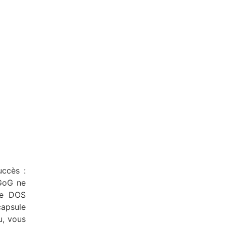
uccès :
 GoG ne
ne DOS
capsule
u, vous