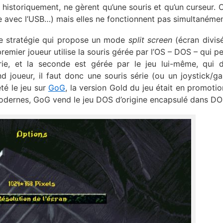
, historiquement, ne gèrent qu’une souris et qu’un curseur. 
le avec l’USB…) mais elles ne fonctionnent pas simultanémen
 de stratégie qui propose un mode
split screen
(écran divis
premier joueur utilise la souris gérée par l’OS – DOS – qui p
e, et la seconde est gérée par le jeu lui-même, qui d
nd joueur, il faut donc une souris série (ou un joystick/
eté le jeu sur
GoG
, la version Gold du jeu était en promotio
 modernes, GoG vend le jeu DOS d’origine encapsulé dans D