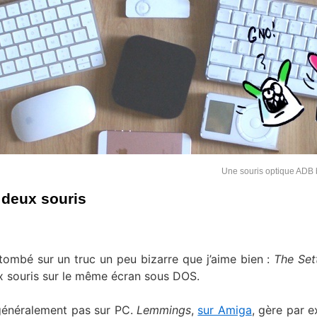
Une souris optique ADB 
t deux souris
tombé sur un truc un peu bizarre que j’aime bien :
The Set
x souris sur le même écran sous DOS.
s généralement pas sur PC.
Lemmings
,
sur Amiga
, gère par 