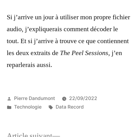
Si j’arrive un jour à utiliser mon propre fichier
audio, j’expliquerais comment décoder le
tout. Et si j’arrive à trouve ce que contiennent
les deux extraits de
The Peel Sessions
, j’en
reparlerais aussi.
Publié
Pierre Dandumont
22/09/2022
par
Publié
Étiquettes :
Technologie
Data Record
dans
Article
Article suivant