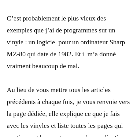
jeu
C’est probablement le plus vieux des
pour
un
exemples que j’ai de programmes sur un
ordinateur
vinyle : un logiciel pour un ordinateur Sharp
Sharp
dans
MZ-80 qui date de 1982. Et il m’a donné
un
vraiment beaucoup de mal.
vinyle
de
1982
Au lieu de vous mettre tous les articles
précédents à chaque fois, je vous renvoie vers
la page dédiée, elle explique ce que je fais
avec les vinyles et liste toutes les pages qui