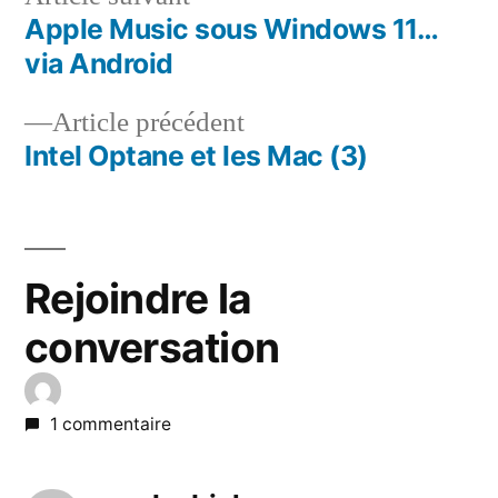
suivant :
Apple Music sous Windows 11…
Navigation
via Android
de
Article
Article précédent
l’article
précédent :
Intel Optane et les Mac (3)
Rejoindre la
conversation
1 commentaire