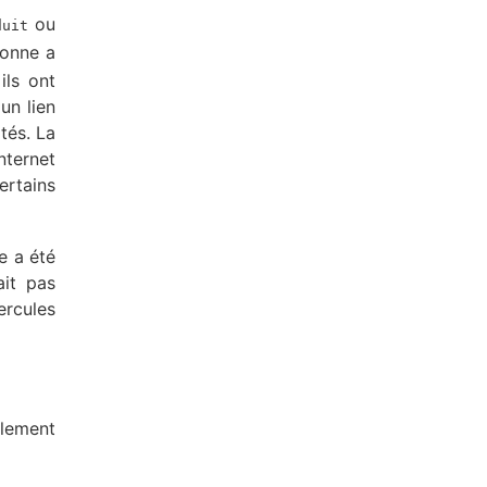
ou
duit
sonne a
ils ont
un lien
tés. La
nternet
ertains
e a été
ait pas
ercules
blement