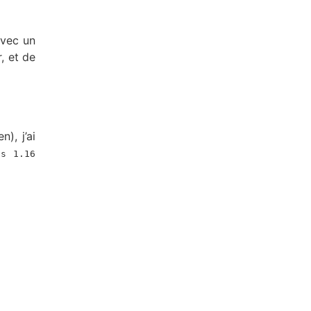
avec un
, et de
), j’ai
ss 1.16