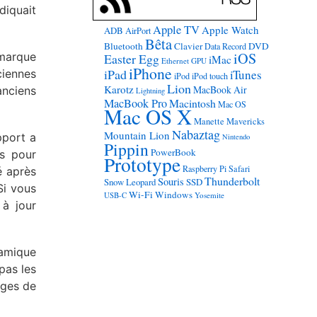
diquait
Apple TV
Apple Watch
ADB
AirPort
Bêta
Bluetooth
Clavier
DVD
Data Record
iOS
 marque
Easter Egg
iMac
Ethernet
GPU
iPhone
iPad
ciennes
iTunes
iPod
iPod touch
Lion
Karotz
MacBook Air
anciens
Lightning
MacBook Pro
Macintosh
Mac OS
Mac OS X
Manette
Mavericks
Nabaztag
Mountain Lion
pport a
Nintendo
Pippin
PowerBook
ns pour
Prototype
Raspberry Pi
Safari
é après
Thunderbolt
Souris
Snow Leopard
SSD
Si vous
Wi-Fi
Windows
USB-C
Yosemite
 à jour
namique
pas les
ages de