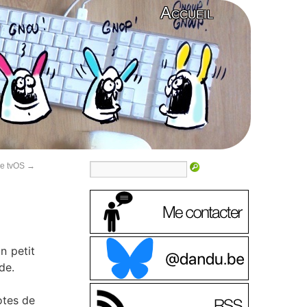
Accueil
 de tvOS
→
n petit
de.
otes de