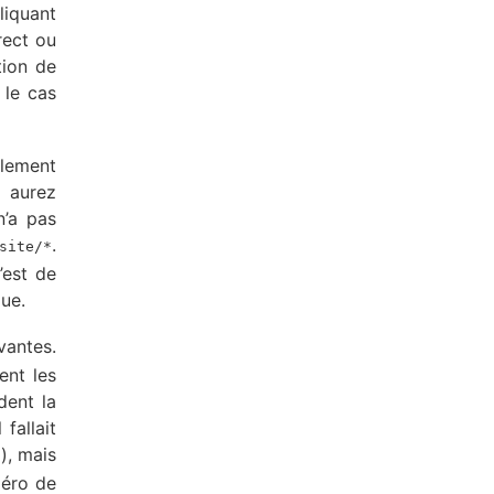
liquant
rect ou
tion de
 le cas
plement
s aurez
n’a pas
.
site/*
’est de
que.
vantes.
ent les
dent la
fallait
), mais
méro de