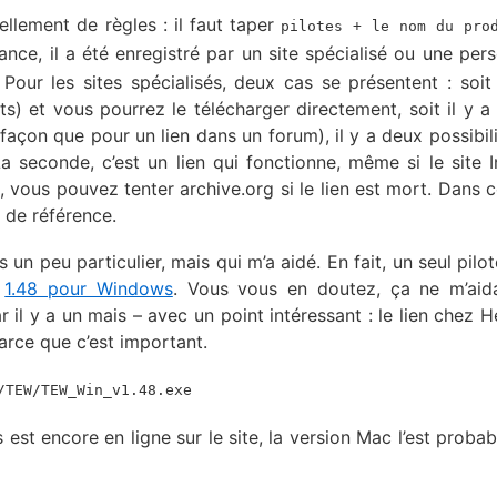
tellement de règles : il faut taper
pilotes + le nom du pro
nce, il a été enregistré par un site spécialisé ou une per
our les sites spécialisés, deux cas se présentent : soit 
ts) et vous pourrez le télécharger directement, soit il y a 
façon que pour un lien dans un forum), il y a deux possibili
La seconde, c’est un lien qui fonctionne, même si le site I
 vous pouvez tenter archive.org si le lien est mort. Dans c
s de référence.
un peu particulier, mais qui m’a aidé. En fait, un seul pilot
n
1.48 pour Windows
. Vous vous en doutez, ça ne m’aid
r il y a un mais – avec un point intéressant : le lien chez H
parce que c’est important.
/TEW/TEW_Win_v1.48.exe
 est encore en ligne sur le site, la version Mac l’est proba