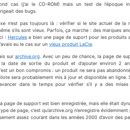
cond cas (j’ai le CD-ROM) mais un test de l’époque in
rrigeait des bugs.
e n’est pas toujours là : vérifier si le site actuel de la
même s’ils sont vieux. Parfois, ça marche : des marques an
ci :
Hercules
a bien une page de suport pour les produits 
avais eu le cas sur un
vieux produit LaCie
.
ais sur
archive.org
. Avec un peu de chance, la page de su
 la date de sortie du produit et d’ajouter environ 2 a
’est un bon compromis : un produit ne sera pas abandonn
 pilote sera probablement mis à jour et disponible en ligne. 
avancer dans le temps pour vérifier s’il y a des mises
La page de support est bien enregistrée, mais elle était dy
type de page, c’est qu’archive.org n’enregistre évidemment 
eusement assez courant dans les années 2000 d’avoir des p