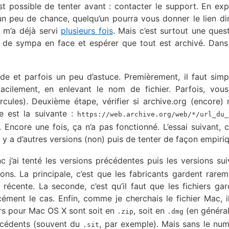
est possible de tenter avant : contacter le support. En exp
 un peu de chance, quelqu’un pourra vous donner le lien di
a m’a déjà servi
plusieurs fois
. Mais c’est surtout une ques
un de sympa en face et espérer que tout est archivé. Dans
ude et parfois un peu d’astuce. Premièrement, il faut sim
facilement, en enlevant le nom de fichier. Parfois, vou
cules). Deuxième étape, vérifier si archive.org (encore) 
xe est la suivante :
https://web.archive.org/web/*/url_du_
. Encore une fois, ça n’a pas fonctionné. L’essai suivant, c
l y a d’autres versions (non) puis de tenter de façon empiri
c j’ai tenté les versions précédentes puis les versions sui
ons. La principale, c’est que les fabricants gardent rarem
 récente. La seconde, c’est qu’il faut que les fichiers gar
ment le cas. Enfin, comme je cherchais le fichier Mac, il 
ers pour Mac OS X sont soit en
, soit en
(en général
.zip
.dmg
récédents (souvent du
, par exemple). Mais sans le nu
.sit