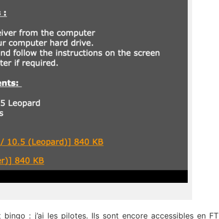
 bingo : j’ai les pilotes. Ils sont encore accessibles en F