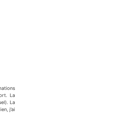
mations
ort. La
el). La
n, j’ai