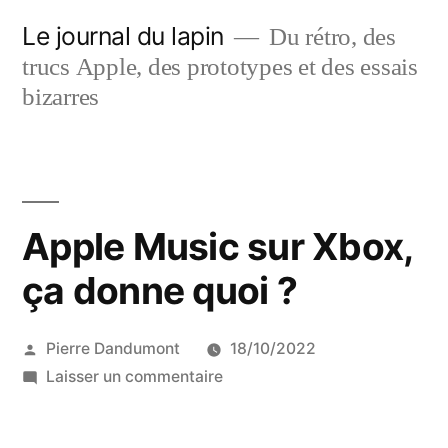
Aller
Le journal du lapin
Du rétro, des
au
trucs Apple, des prototypes et des essais
contenu
bizarres
Apple Music sur Xbox,
ça donne quoi ?
Publié
Pierre Dandumont
18/10/2022
par
sur
Laisser un commentaire
Apple
Music