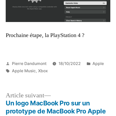
Prochaine étape, la PlayStation 4 ?
Publié
Publié
Pierre Dandumont
18/10/2022
Apple
par
Étiquettes :
dans
Apple Music
,
Xbox
Article
Article suivant
suivant :
Un logo MacBook Pro sur un
Navigation
prototype de MacBook Pro Apple