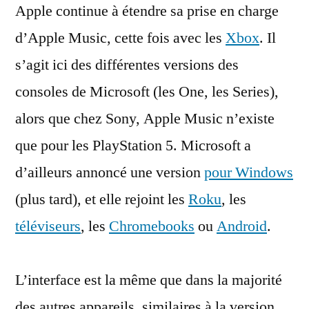
Apple continue à étendre sa prise en charge
sur
Xbox,
d’Apple Music, cette fois avec les
Xbox
. Il
ça
s’agit ici des différentes versions des
donne
quoi
consoles de Microsoft (les One, les Series),
?
alors que chez Sony, Apple Music n’existe
que pour les PlayStation 5. Microsoft a
d’ailleurs annoncé une version
pour Windows
(plus tard), et elle rejoint les
Roku
, les
téléviseurs
, les
Chromebooks
ou
Android
.
L’interface est la même que dans la majorité
des autres appareils, similaires à la version