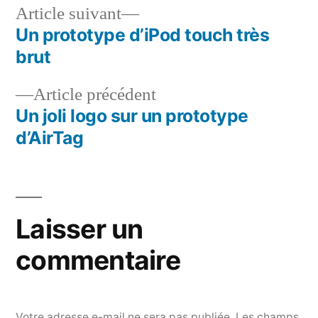
Article
Article suivant
suivant :
Un prototype d’iPod touch très
Navigation
brut
de
Article
Article précédent
l’article
précédent :
Un joli logo sur un prototype
d’AirTag
Laisser un
commentaire
Votre adresse e-mail ne sera pas publiée.
Les champs