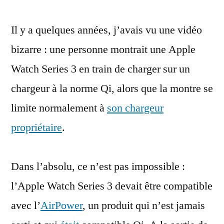
on
Il y a quelques années, j’avais vu une vidéo
charger
une
bizarre : une personne montrait une Apple
Apple
Watch Series 3 en train de charger sur un
Watch
Series
chargeur à la norme Qi, alors que la montre se
3
limite normalement à
son chargeur
en
propriétaire
.
Qi
?
Dans l’absolu, ce n’est pas impossible :
l’Apple Watch Series 3 devait être compatible
avec l’
AirPower
, un produit qui n’est jamais