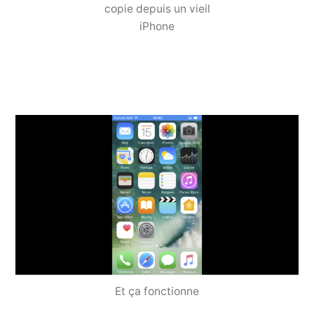
copie depuis un vieil
iPhone
Et ça fonctionne