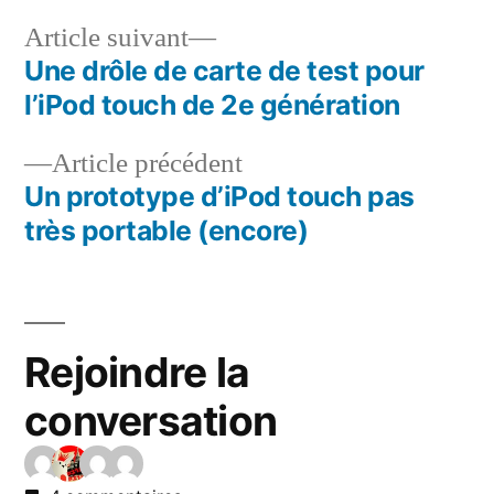
Article
Article suivant
suivant :
Une drôle de carte de test pour
Navigation
l’iPod touch de 2e génération
de
Article
Article précédent
l’article
précédent :
Un prototype d’iPod touch pas
très portable (encore)
Rejoindre la
conversation