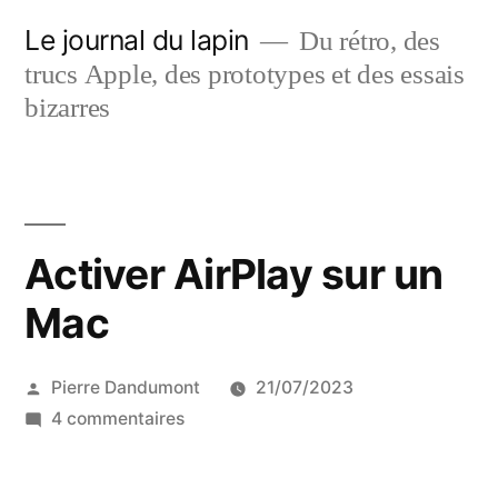
Aller
Le journal du lapin
Du rétro, des
au
trucs Apple, des prototypes et des essais
contenu
bizarres
Activer AirPlay sur un
Mac
Publié
Pierre Dandumont
21/07/2023
par
sur
4 commentaires
Activer
AirPlay