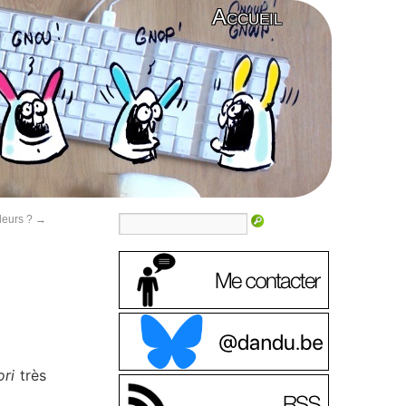
Accueil
uleurs ?
→
ori
très