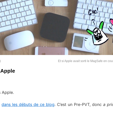
)
Et si Apple avait sorti le MagSafe en co
’Apple
s Apple.
,
dans les débuts de ce blog
. C’est un Pre-PVT, donc
a pri