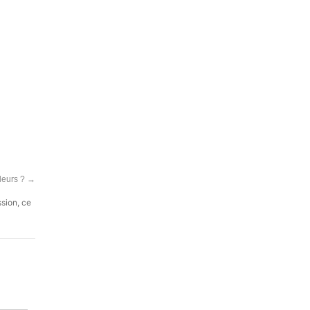
uleurs ?
→
ssion, ce