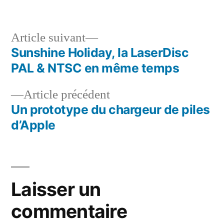
dans
Article
Article suivant
suivant :
Sunshine Holiday, la LaserDisc
Navigation
PAL & NTSC en même temps
de
Article
Article précédent
l’article
précédent :
Un prototype du chargeur de piles
d’Apple
Laisser un
commentaire