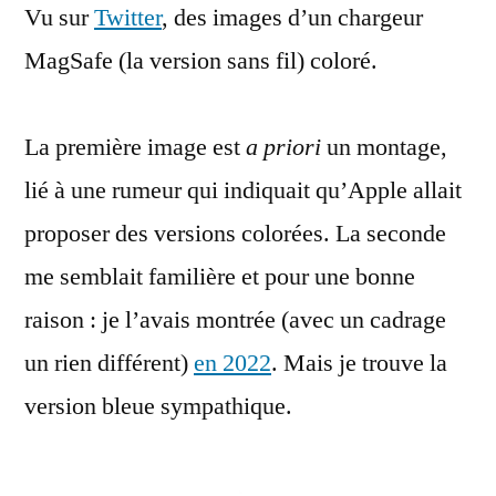
Vu sur
Twitter
, des images d’un chargeur
Apple
avait
MagSafe (la version sans fil) coloré.
sorti
le
MagSafe
La première image est
a priori
un montage,
en
lié à une rumeur qui indiquait qu’Apple allait
couleurs
proposer des versions colorées. La seconde
?
me semblait familière et pour une bonne
raison : je l’avais montrée (avec un cadrage
un rien différent)
en 2022
. Mais je trouve la
version bleue sympathique.