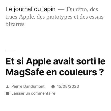
Aller
Le journal du lapin
Du rétro, des
au
trucs Apple, des prototypes et des essais
contenu
bizarres
Et si Apple avait sorti le
MagSafe en couleurs ?
Publié
Pierre Dandumont
15/08/2023
par
sur
Laisser un commentaire
Et
si