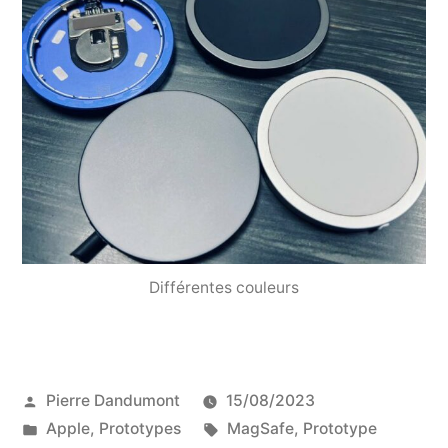
Différentes couleurs
Publié
Pierre Dandumont
15/08/2023
par
Publié
Étiquettes :
Apple
,
Prototypes
MagSafe
,
Prototype