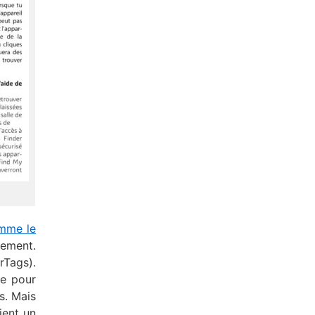
mme le
lement.
rTags).
ce pour
es. Mais
ient un