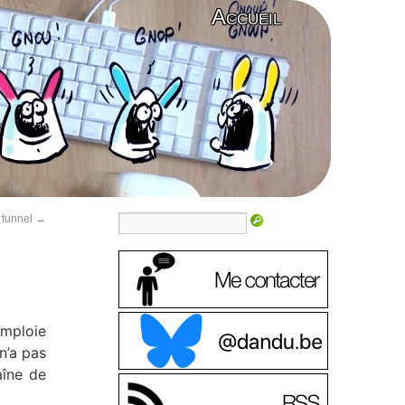
Accueil
 tunnel
→
emploie
n’a pas
aîne de