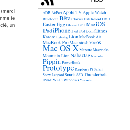
 (merci
Apple TV
Apple Watch
ADB
AirPort
Bêta
omme le
Bluetooth
Clavier
DVD
Data Record
iOS
Easter Egg
iMac
clé, un
Ethernet
GPU
iPhone
iPad
iTunes
iPod
iPod touch
Lion
Karotz
MacBook Air
Lightning
MacBook Pro
Macintosh
Mac OS
Mac OS X
Manette
Mavericks
Nabaztag
Mountain Lion
Nintendo
Pippin
PowerBook
Prototype
Raspberry Pi
Safari
Thunderbolt
Souris
Snow Leopard
SSD
Wi-Fi
Windows
USB-C
Yosemite