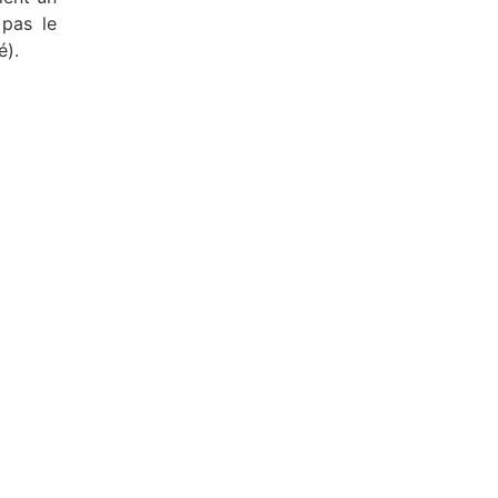
 pas le
é).