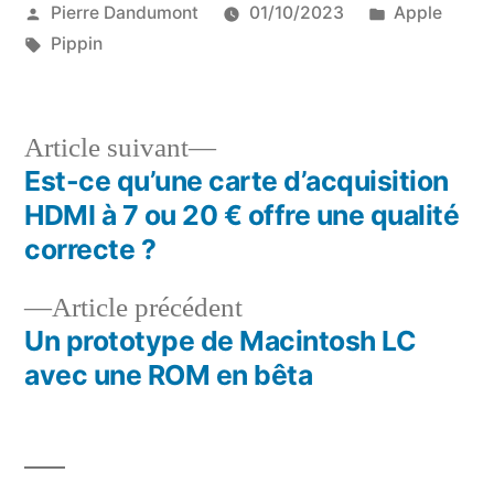
Publié
Publié
Pierre Dandumont
01/10/2023
Apple
par
Étiquettes :
dans
Pippin
Article
Article suivant
suivant :
Est-ce qu’une carte d’acquisition
Navigation
HDMI à 7 ou 20 € offre une qualité
de
correcte ?
l’article
Article
Article précédent
précédent :
Un prototype de Macintosh LC
avec une ROM en bêta