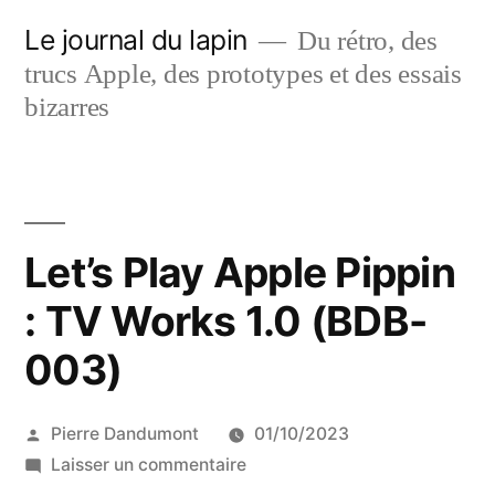
Aller
Le journal du lapin
Du rétro, des
au
trucs Apple, des prototypes et des essais
contenu
bizarres
Let’s Play Apple Pippin
: TV Works 1.0 (BDB-
003)
Publié
Pierre Dandumont
01/10/2023
par
sur
Laisser un commentaire
Let’s