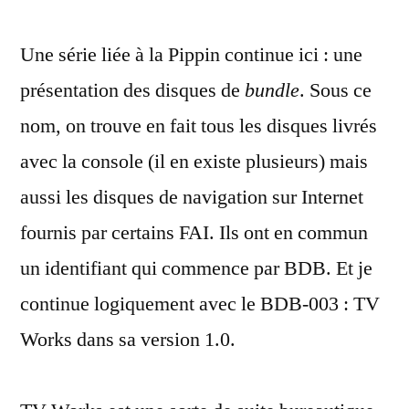
Play
Une série liée à la Pippin continue ici : une
Apple
Pippin
présentation des disques de
bundle
. Sous ce
:
nom, on trouve en fait tous les disques livrés
TV
Works
avec la console (il en existe plusieurs) mais
1.0
aussi les disques de navigation sur Internet
(BDB-
fournis par certains FAI. Ils ont en commun
003)
un identifiant qui commence par BDB. Et je
continue logiquement avec le BDB-003 : TV
Works dans sa version 1.0.