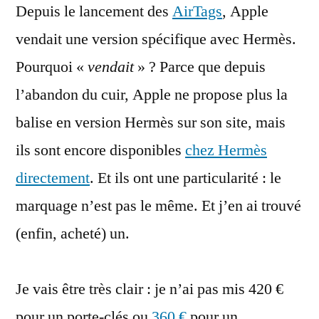
Depuis le lancement des
et
AirTags
, Apple
son
vendait une version spécifique avec Hermès.
marquage
Pourquoi «
vendait
» ? Parce que depuis
spécifique
l’abandon du cuir, Apple ne propose plus la
balise en version Hermès sur son site, mais
ils sont encore disponibles
chez Hermès
directement
. Et ils ont une particularité : le
marquage n’est pas le même. Et j’en ai trouvé
(enfin, acheté) un.
Je vais être très clair : je n’ai pas mis 420 €
pour un porte-clés ou
360 €
pour un