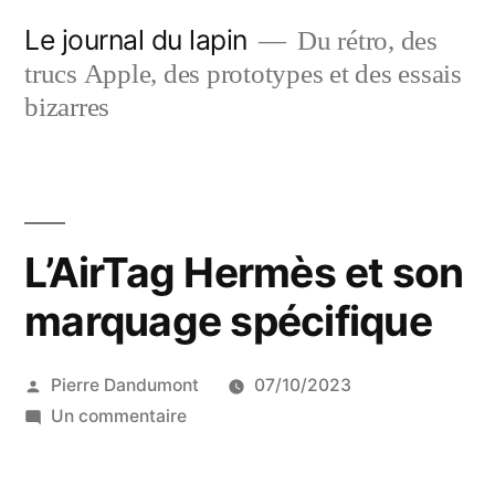
Aller
Le journal du lapin
Du rétro, des
au
trucs Apple, des prototypes et des essais
contenu
bizarres
L’AirTag Hermès et son
marquage spécifique
Publié
Pierre Dandumont
07/10/2023
par
sur
Un commentaire
L’AirTag
Hermès