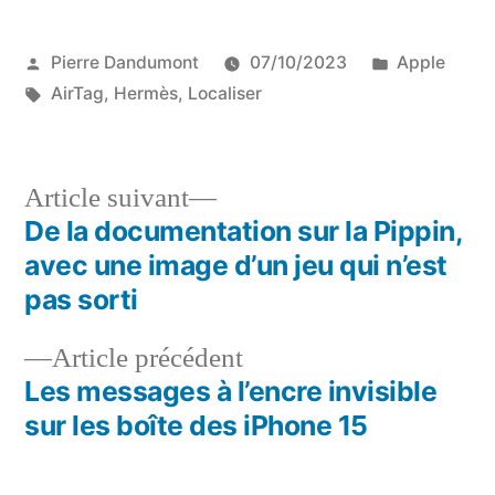
Publié
Publié
Pierre Dandumont
07/10/2023
Apple
par
Étiquettes :
dans
AirTag
,
Hermès
,
Localiser
Article
Article suivant
suivant :
De la documentation sur la Pippin,
Navigation
avec une image d’un jeu qui n’est
de
pas sorti
l’article
Article
Article précédent
précédent :
Les messages à l’encre invisible
sur les boîte des iPhone 15