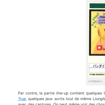
« Forturia »
Par contre, la partie
line-up
contient quelques t
True
, quelques jeux sortis tout de même (
Jungl
avec des captures. On peut même voir des choses 