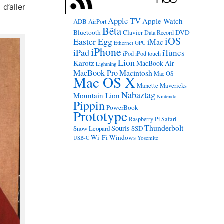
d’aller
Apple TV
Apple Watch
ADB
AirPort
Bêta
Bluetooth
Clavier
DVD
Data Record
iOS
Easter Egg
iMac
Ethernet
GPU
iPhone
iPad
iTunes
iPod
iPod touch
Lion
Karotz
MacBook Air
Lightning
MacBook Pro
Macintosh
Mac OS
Mac OS X
Manette
Mavericks
Nabaztag
Mountain Lion
Nintendo
Pippin
PowerBook
Prototype
Raspberry Pi
Safari
Thunderbolt
Souris
Snow Leopard
SSD
Wi-Fi
Windows
USB-C
Yosemite