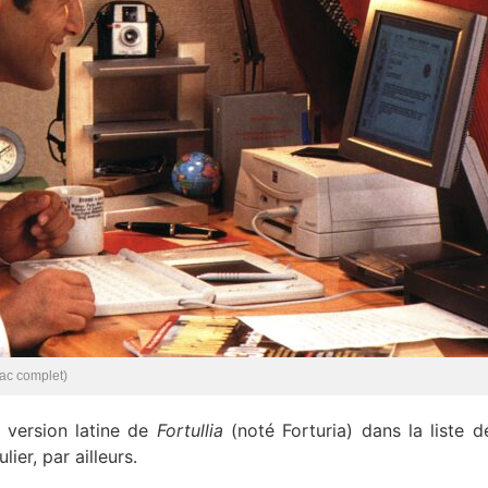
ac complet)
a version latine de
Fortullia
(noté Forturia) dans la liste d
ier, par ailleurs.