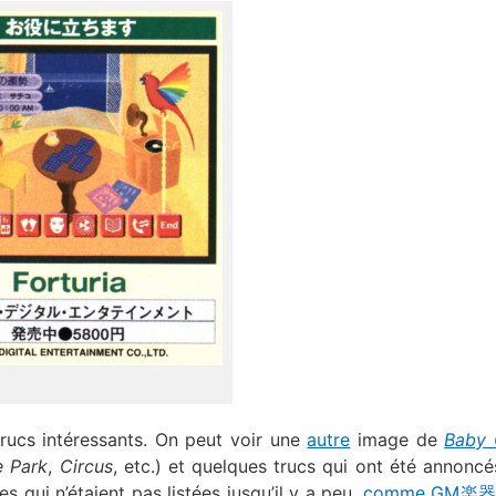
rucs intéressants. On peut voir une
autre
image de
Baby
e Park
,
Circus
, etc.) et quelques trucs qui ont été annoncé
qui n’étaient pas listées jusqu’il y a peu,
comme GM楽