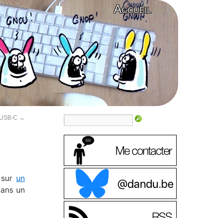
Accueil
n USB-C
→
é sur
un
dans un