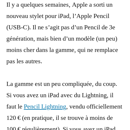
Il y a quelques semaines, Apple a sorti un
l’Apple
Pencil
nouveau stylet pour iPad, l’Apple Pencil
(USB-
(USB-C). Il ne s’agit pas d’un Pencil de 3e
C),
le
génération, mais bien d’un modèle (un peu)
Pencil
moins cher dans la gamme, qui ne remplace
1.5
pas les autres.
La gamme est un peu compliquée, du coup.
Si vous avez un iPad avec du Lightning, il
faut le
Pencil Lightning
, vendu officiellement
120 € (en pratique, il se trouve à moins de
100 € régulièrement). Si vous avez un iPad