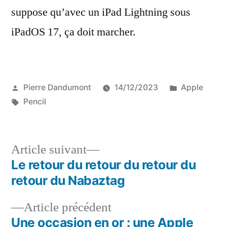
suppose qu’avec un iPad Lightning sous
iPadOS 17, ça doit marcher.
Publié
Publié
Pierre Dandumont
14/12/2023
Apple
par
Étiquettes :
dans
Pencil
Article
Article suivant
suivant :
Le retour du retour du retour du
Navigation
retour du Nabaztag
de
Article
Article précédent
l’article
précédent :
Une occasion en or : une Apple