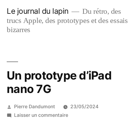
Aller
Le journal du lapin
Du rétro, des
au
trucs Apple, des prototypes et des essais
contenu
bizarres
Un prototype d’iPad
nano 7G
Publié
Pierre Dandumont
23/05/2024
par
sur
Laisser un commentaire
Un
prototype