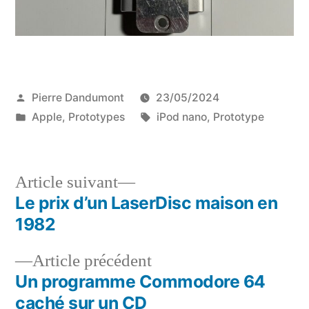
Publié
Pierre Dandumont
23/05/2024
par
Publié
Étiquettes :
Apple
,
Prototypes
iPod nano
,
Prototype
dans
Article
Article suivant
suivant :
Le prix d’un LaserDisc maison en
Navigation
1982
de
Article
Article précédent
l’article
précédent :
Un programme Commodore 64
caché sur un CD