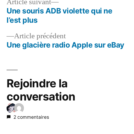
Article
Article suivant
suivant :
Une souris ADB violette qui ne
Navigation
l’est plus
de
Article
Article précédent
l’article
précédent :
Une glacière radio Apple sur eBay
Rejoindre la
conversation
2 commentaires