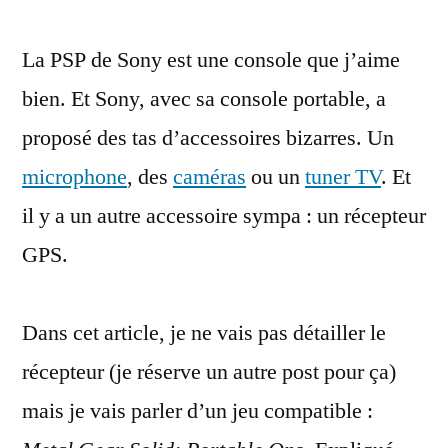
recrutement
La PSP de Sony est une console que j’aime
par
GPS
bien. Et Sony, avec sa console portable, a
de
proposé des tas d’accessoires bizarres. Un
la
version
microphone
, des
caméras
ou un
tuner TV
. Et
PSP
il y a un autre accessoire sympa : un récepteur
de
GPS.
Metal
Gear
Solid
Dans cet article, je ne vais pas détailler le
récepteur (je réserve un autre post pour ça)
mais je vais parler d’un jeu compatible :