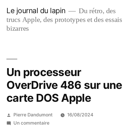
Aller
Le journal du lapin
Du rétro, des
au
trucs Apple, des prototypes et des essais
contenu
bizarres
Un processeur
OverDrive 486 sur une
carte DOS Apple
Publié
Pierre Dandumont
16/08/2024
par
sur
Un commentaire
Un