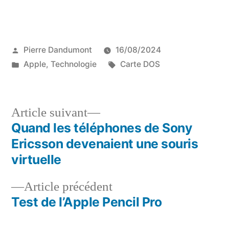
Publié
Pierre Dandumont
16/08/2024
par
Publié
Étiquettes :
Apple
,
Technologie
Carte DOS
dans
Article
Article suivant
suivant :
Quand les téléphones de Sony
Navigation
Ericsson devenaient une souris
de
virtuelle
l’article
Article
Article précédent
précédent :
Test de l’Apple Pencil Pro