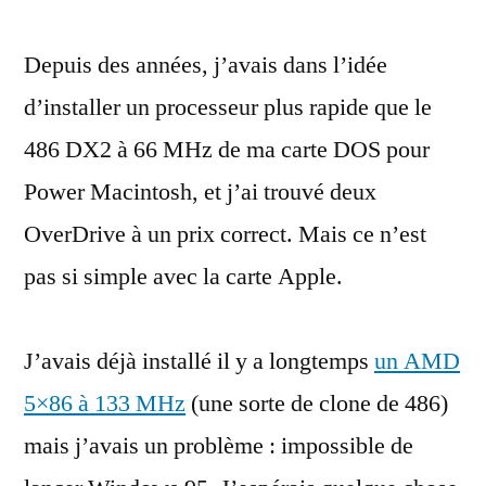
processeur
Depuis des années, j’avais dans l’idée
OverDrive
486
d’installer un processeur plus rapide que le
sur
486 DX2 à 66 MHz de ma carte DOS pour
une
carte
Power Macintosh, et j’ai trouvé deux
DOS
OverDrive à un prix correct. Mais ce n’est
Apple
pas si simple avec la carte Apple.
J’avais déjà installé il y a longtemps
un AMD
5×86 à 133 MHz
(une sorte de clone de 486)
mais j’avais un problème : impossible de