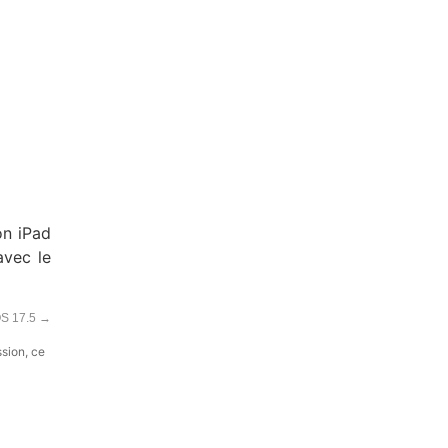
on iPad
avec le
OS 17.5
→
ssion, ce