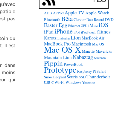
qu’avec
patible
Apple TV
Apple Watch
ADB
AirPort
Bêta
est pas
Bluetooth
Clavier
DVD
Data Record
iOS
Easter Egg
iMac
Ethernet
GPU
iPhone
iPad
iTunes
iPod
iPod touch
Lion
Karotz
MacBook Air
soin du
Lightning
MacBook Pro
Macintosh
Mac OS
. Il est
Mac OS X
Manette
Mavericks
Nabaztag
Mountain Lion
Nintendo
Pippin
PowerBook
er dans
Prototype
Raspberry Pi
Safari
au moins
Thunderbolt
Souris
Snow Leopard
SSD
eur, qui
Wi-Fi
Windows
USB-C
Yosemite