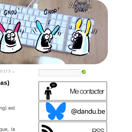
Accueil
OS 17.5
→
pas)
ng) est
que, la