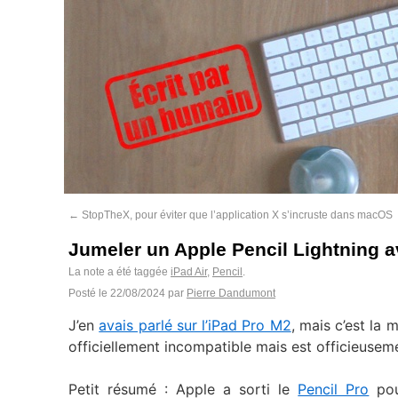
←
StopTheX, pour éviter que l’application X s’incruste dans macOS
Jumeler un Apple Pencil Lightning a
La note a été taggée
iPad Air
,
Pencil
.
Posté le
22/08/2024
par
Pierre Dandumont
J’en
avais parlé sur l’iPad Pro M2
, mais c’est la 
officiellement incompatible mais est officieuse
Petit résumé : Apple a sorti le
Pencil Pro
pou