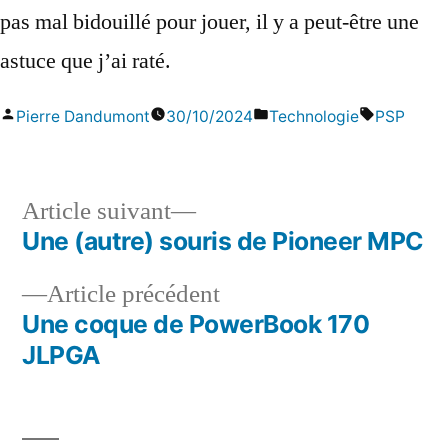
pas mal bidouillé pour jouer, il y a peut-être une
astuce que j’ai raté.
Publié
Publié
Étiquettes
Pierre Dandumont
30/10/2024
Technologie
PSP
par
dans
Article
Article suivant
suivant :
Une (autre) souris de Pioneer MPC
Navigation
Article
Article précédent
de
précédent :
Une coque de PowerBook 170
l’article
JLPGA