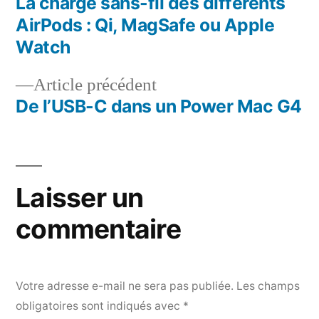
suivant :
La charge sans-fil des différents
Navigation
AirPods : Qi, MagSafe ou Apple
de
Watch
l’article
Article
Article précédent
précédent :
De l’USB-C dans un Power Mac G4
Laisser un
commentaire
Votre adresse e-mail ne sera pas publiée.
Les champs
obligatoires sont indiqués avec
*