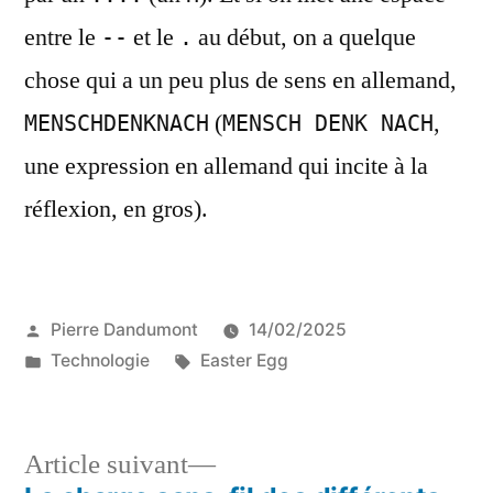
entre le
et le
au début, on a quelque
--
.
chose qui a un peu plus de sens en allemand,
(
,
MENSCHDENKNACH
MENSCH DENK NACH
une expression en allemand qui incite à la
réflexion, en gros).
Publié
Pierre Dandumont
14/02/2025
par
Publié
Étiquettes :
Technologie
Easter Egg
dans
Article
Article suivant