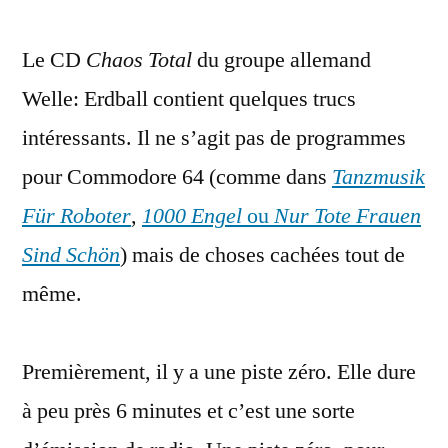
Easter
Le CD
Chaos Total
du groupe allemand
Eggs
dans
Welle: Erdball contient quelques trucs
le
intéressants. Il ne s’agit pas de programmes
disque
Chaos
pour Commodore 64 (comme dans
Tanzmusik
Total
Für Roboter
,
1000 Engel
ou
Nur Tote Frauen
de
Sind Schön
) mais de choses cachées tout de
Welle:
Erdball
même.
Premièrement, il y a une piste zéro. Elle dure
à peu près 6 minutes et c’est une sorte