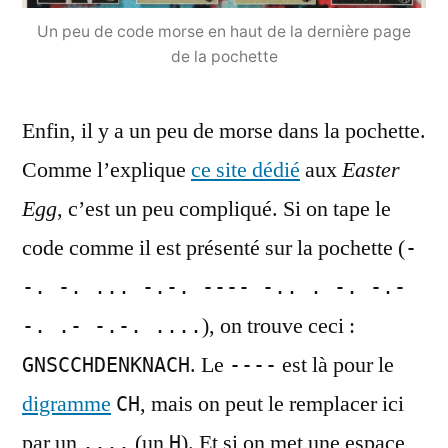
Un peu de code morse en haut de la dernière page
de la pochette
Enfin, il y a un peu de morse dans la pochette.
Comme l’explique
ce site dédié
aux
Easter
Egg
, c’est un peu compliqué. Si on tape le
code comme il est présenté sur la pochette (
-
-. -. ... -.-. ---- -.. . -. -.-
), on trouve ceci :
-. .- -.-. ....
. Le
est là pour le
GNSCCHDENKNACH
----
digramme
, mais on peut le remplacer ici
CH
par un
(un
). Et si on met une espace
....
H