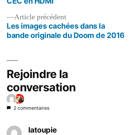
CEC en HDMI
de
Article
Article précédent
l’article
précédent :
Les images cachées dans la
bande originale du Doom de 2016
Rejoindre la
conversation
2 commentaires
latoupie