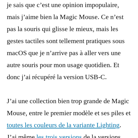
je sais que c’est une opinion impopulaire,
de
la
mais j’aime bien la Magic Mouse. Ce n’est
Magic
pas la souris qui glisse le mieux, mais les
Mouse
USB-
gestes tactiles sont tellement pratiques sous
C
macOS que je n’arrive pas à aller vers une
autre souris pour mon usage quotidien. Et
donc j’ai récupéré la version USB-C.
J’ai une collection bien trop grande de Magic
Mouse, entre le premier modèle et ses piles et
toutes les couleurs de la variante Lighting
.
J’ai même
les trois versions
de la versions