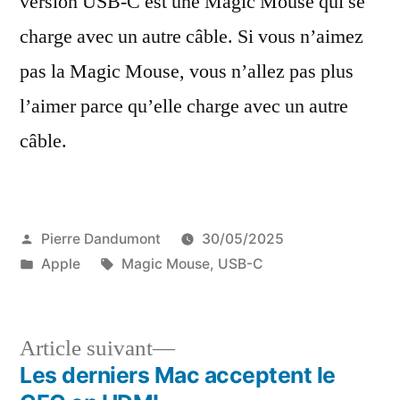
version USB-C est une Magic Mouse qui se
charge avec un autre câble. Si vous n’aimez
pas la Magic Mouse, vous n’allez pas plus
l’aimer parce qu’elle charge avec un autre
câble.
Publié
Pierre Dandumont
30/05/2025
par
Publié
Étiquettes :
Apple
Magic Mouse
,
USB-C
dans
Article
Article suivant
suivant :
Les derniers Mac acceptent le
Navigation