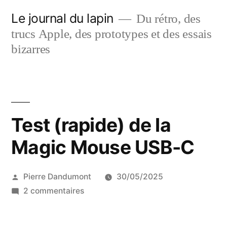
Aller
Le journal du lapin
Du rétro, des
au
trucs Apple, des prototypes et des essais
contenu
bizarres
Test (rapide) de la
Magic Mouse USB-C
Publié
Pierre Dandumont
30/05/2025
par
sur
2 commentaires
Test
(rapide)