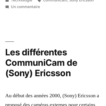
Technologie
Communicam
,
Sony Ericsson
dans
sur
Un commentaire
Sony
Ericsson
T68i,
firmware,
CommuniCam
et
Les différentes
Bluetooth
CommuniCam de
(Sony) Ericsson
Au début des années 2000, (Sony) Ericsson a
proposé des caméras externes pour certains