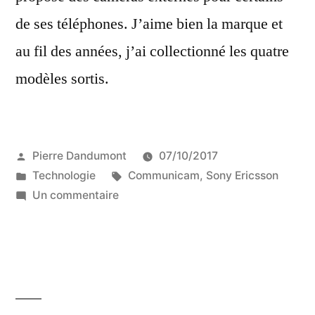
de ses téléphones. J’aime bien la marque et
au fil des années, j’ai collectionné les quatre
modèles sortis.
Publié
Pierre Dandumont
07/10/2017
par
Publié
Étiquettes :
Technologie
Communicam
,
Sony Ericsson
dans
sur
Un commentaire
Les
différentes
CommuniCam
de
(Sony)
Ericsson