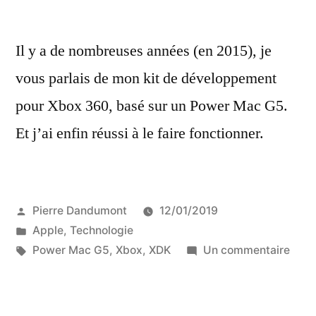
Il y a de nombreuses années (en 2015), je
vous parlais de mon kit de développement
pour Xbox 360, basé sur un Power Mac G5.
Et j’ai enfin réussi à le faire fonctionner.
Publié
Pierre Dandumont
12/01/2019
par
Publié
Apple
,
Technologie
dans
Étiquettes :
sur
Power Mac G5
,
Xbox
,
XDK
Un commentaire
Test
du
SDK