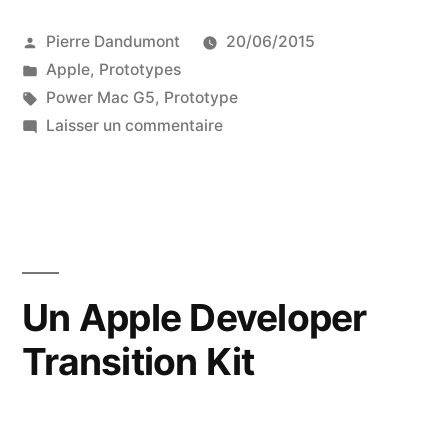
Publié
Pierre Dandumont
20/06/2015
par
Publié
Apple
,
Prototypes
dans
Étiquettes :
Power Mac G5
,
Prototype
sur
Laisser un commentaire
Un
prototype
de
Power
Mac
G5
Un Apple Developer
Transition Kit