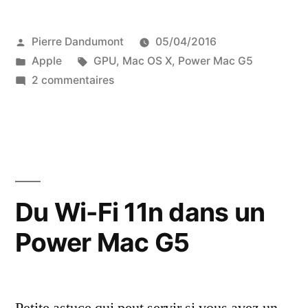
Publié
Pierre Dandumont
05/04/2016
par
Publié
Étiquettes :
Apple
GPU
,
Mac OS X
,
Power Mac G5
dans
sur
2 commentaires
Un
flash
(presque)
réussi
pour
une
Du Wi-Fi 11n dans un
Radeon
Power Mac G5