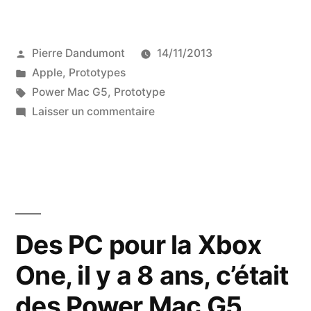
prototype
de
Publié
Pierre Dandumont
14/11/2013
Power
par
Publié
Apple
,
Prototypes
Mac
dans
Étiquettes :
Power Mac G5
,
Prototype
G5 »
sur
Laisser un commentaire
Un
prototype
de
Power
Mac
G5
Des PC pour la Xbox
One, il y a 8 ans, c’était
des Power Mac G5