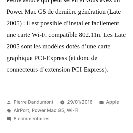
Petite astuce qui peut servir si vous avez un
Power Mac G5 de dernière génération (Late
2005) : il est possible d’installer facilement
une carte Wi-Fi compatible 802.11n. Les Late
2005 sont les modèles dotés d’une carte
graphique PCI-Express (et donc de
connecteurs d’extension PCI-Express).
Publié
Publié
Pierre Dandumont
29/01/2016
Apple
par
Étiquettes :
dans
AirPort
,
Power Mac G5
,
Wi-Fi
sur
8 commentaires
Du