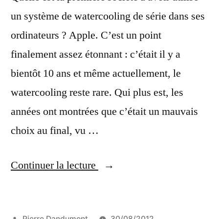
Power
des
un système de watercooling de série dans ses
Mac
Powe
ordinateurs ? Apple. C’est un point
G5 »
Mac
finalement assez étonnant : c’était il y a
G5
bientôt 10 ans et même actuellement, le
watercooling reste rare. Qui plus est, les
années ont montrées que c’était un mauvais
choix au final, vu …
« Apple
Continuer la lecture
et
le
Publié
Pierre Dandumont
30/08/2012