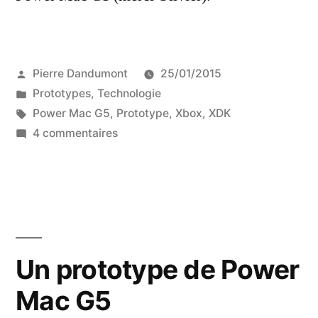
Publié
Pierre Dandumont
25/01/2015
par
Publié
Prototypes
,
Technologie
dans
Étiquettes :
Power Mac G5
,
Prototype
,
Xbox
,
XDK
sur
4 commentaires
Ce
Power
Mac
G5
est
(presque)
Un prototype de Power
une
Mac G5
Xbox
360