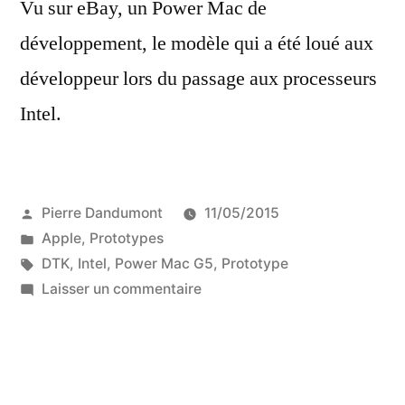
Vu sur eBay, un Power Mac de
développement, le modèle qui a été loué aux
développeur lors du passage aux processeurs
Intel.
Publié
Pierre Dandumont
11/05/2015
par
Publié
Apple
,
Prototypes
dans
Étiquettes :
DTK
,
Intel
,
Power Mac G5
,
Prototype
sur
Laisser un commentaire
Un
Apple
Developer
Transition