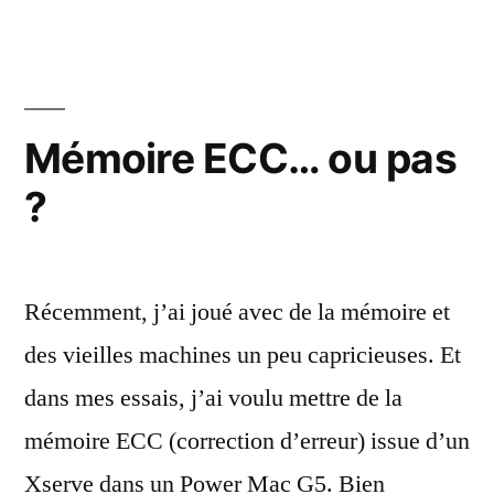
Wi-
Fi
11n
dans
un
Mémoire ECC… ou pas
Power
?
Mac
G5
Récemment, j’ai joué avec de la mémoire et
des vieilles machines un peu capricieuses. Et
dans mes essais, j’ai voulu mettre de la
mémoire ECC (correction d’erreur) issue d’un
Xserve dans un Power Mac G5. Bien