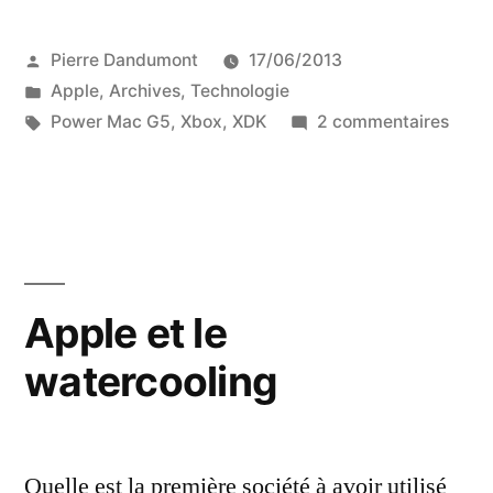
pour
Publié
Pierre Dandumont
17/06/2013
la
par
Publié
Apple
,
Archives
,
Technologie
Xbox
dans
Étiquettes :
sur
Power Mac G5
,
Xbox
,
XDK
2 commentaires
One,
Des
PC
il
pour
y
la
Xbox
a
One,
Apple et le
8
il
ans,
watercooling
y
a
c’était
8
des
ans,
Quelle est la première société à avoir utilisé
c’étai