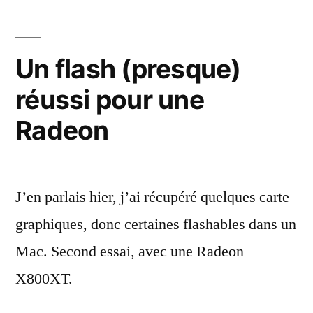
« Po
Mac
G5 »
Un flash (presque)
de
réussi pour une
la
Xbox
Radeon
360
J’en parlais hier, j’ai récupéré quelques carte
graphiques, donc certaines flashables dans un
Mac. Second essai, avec une Radeon
X800XT.