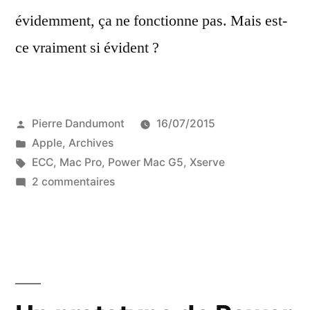
évidemment, ça ne fonctionne pas. Mais est-
ce vraiment si évident ?
Publié
Pierre Dandumont
16/07/2015
par
Publié
Apple
,
Archives
dans
Étiquettes :
ECC
,
Mac Pro
,
Power Mac G5
,
Xserve
sur
2 commentaires
Mémoire
ECC…
ou
pas
?