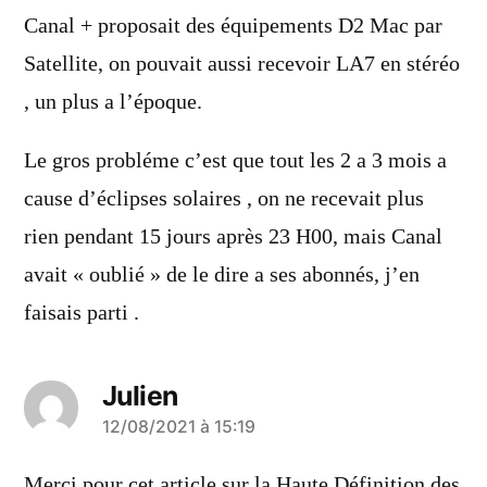
dit :
Canal + proposait des équipements D2 Mac par
Satellite, on pouvait aussi recevoir LA7 en stéréo
, un plus a l’époque.
Le gros probléme c’est que tout les 2 a 3 mois a
cause d’éclipses solaires , on ne recevait plus
rien pendant 15 jours après 23 H00, mais Canal
avait « oublié » de le dire a ses abonnés, j’en
faisais parti .
Julien
a
12/08/2021 à 15:19
dit :
Merci pour cet article sur la Haute Définition des