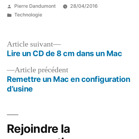
Publié
Pierre Dandumont
28/04/2016
par
Publié
Technologie
dans
Article
Article suivant
suivant :
Lire un CD de 8 cm dans un Mac
Navigation
Article
Article précédent
de
précédent :
Remettre un Mac en configuration
l’article
d’usine
Rejoindre la