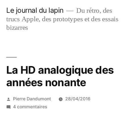
Aller
Le journal du lapin
Du rétro, des
au
trucs Apple, des prototypes et des essais
contenu
bizarres
La HD analogique des
années nonante
Publié
Pierre Dandumont
28/04/2016
par
sur
4 commentaires
La
HD