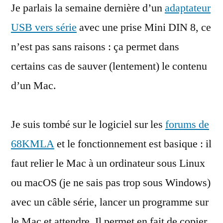
Je parlais la semaine dernière d’un
ancien
adaptateur
Mac
USB vers série
avec une prise Mini DIN 8, ce
en
n’est pas sans raisons : ça permet dans
série
certains cas de sauver (lentement) le contenu
d’un Mac.
Je suis tombé sur le logiciel sur les
forums de
68KMLA
et le fonctionnement est basique : il
faut relier le Mac à un ordinateur sous Linux
ou macOS (je ne sais pas trop sous Windows)
avec un câble série, lancer un programme sur
le Mac et attendre. Il permet en fait de copier