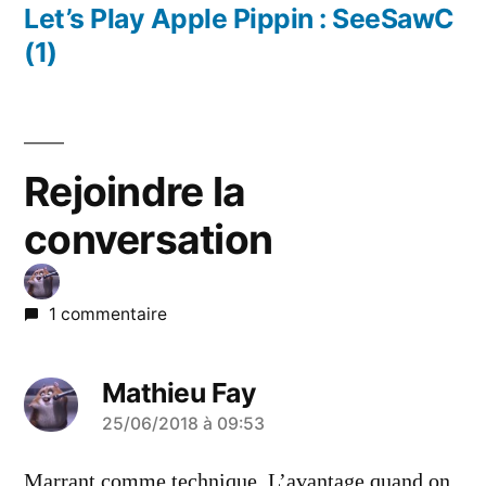
précédent :
Let’s Play Apple Pippin : SeeSawC
(1)
Rejoindre la
conversation
1 commentaire
Mathieu Fay
a
25/06/2018 à 09:53
dit :
Marrant comme technique. L’avantage quand on