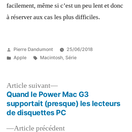
facilement, même si c’est un peu lent et donc
à réserver aux cas les plus difficiles.
Publié
Pierre Dandumont
25/06/2018
par
Publié
Étiquettes :
Apple
Macintosh
,
Série
dans
Article
Article suivant
suivant :
Quand le Power Mac G3
Navigation
supportait (presque) les lecteurs
de
de disquettes PC
l’article
Article
Article précédent