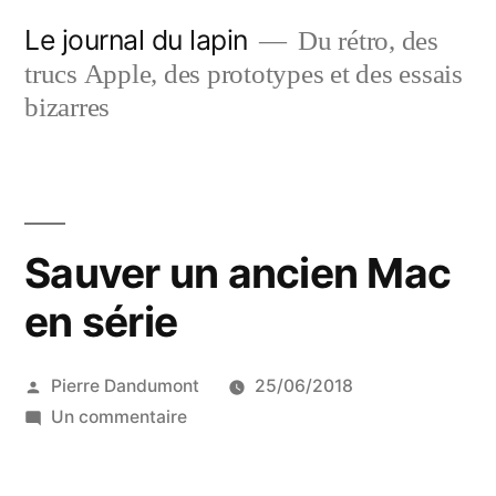
Aller
Le journal du lapin
Du rétro, des
au
trucs Apple, des prototypes et des essais
contenu
bizarres
Sauver un ancien Mac
en série
Publié
Pierre Dandumont
25/06/2018
par
sur
Un commentaire
Sauver
un