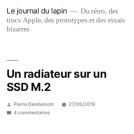
Aller
Le journal du lapin
Du rétro, des
au
trucs Apple, des prototypes et des essais
contenu
bizarres
Un radiateur sur un
SSD M.2
Publié
Pierre Dandumont
27/05/2019
par
sur
4 commentaires
Un
radiateur