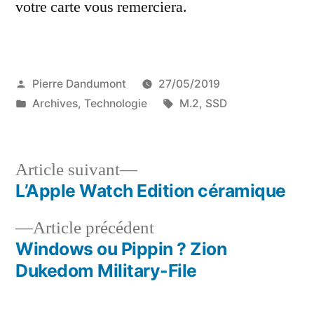
votre carte vous remerciera.
Publié
Pierre Dandumont
27/05/2019
par
Publié
Étiquettes :
Archives
,
Technologie
M.2
,
SSD
dans
Article
Article suivant
suivant :
L’Apple Watch Edition céramique
Navigation
Article
Article précédent
de
précédent :
Windows ou Pippin ? Zion
l’article
Dukedom Military-File