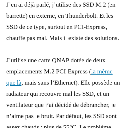
J’en ai déjà parlé, j’utilise des SSD M.2 (en
sur
un
barrette) en externe, en Thunderbolt. Et les
SSD
SSD de ce type, surtout en PCI-Express,
M.2
chauffe pas mal. Mais il existe des solutions.
J’utilise une carte QNAP dotée de deux
emplacements M.2 PCI-Express (
la même
que là
, mais sans l’Ethernet). Elle possède un
radiateur qui recouvre mal les SSD, et un
ventilateur que j’ai décidé de débrancher, je
n’aime pas le bruit. Par défaut, les SSD sont
assez chauds : plus de 55°C. Le problème,