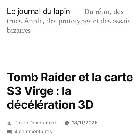
Aller
Le journal du lapin
Du rétro, des
au
trucs Apple, des prototypes et des essais
contenu
bizarres
Tomb Raider et la carte
S3 Virge : la
décélération 3D
Publié
Pierre Dandumont
18/11/2025
par
sur
4 commentaires
Tomb