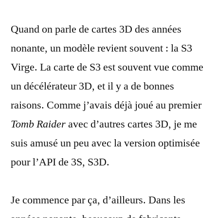
Raider
Quand on parle de cartes 3D des années
et
la
nonante, un modèle revient souvent : la S3
carte
Virge. La carte de S3 est souvent vue comme
S3
Virge
un décélérateur 3D, et il y a de bonnes
:
raisons. Comme j’avais déjà joué au premier
la
Tomb Raider
avec d’autres cartes 3D, je me
décélération
3D
suis amusé un peu avec la version optimisée
pour l’API de 3S, S3D.
Je commence par ça, d’ailleurs. Dans les