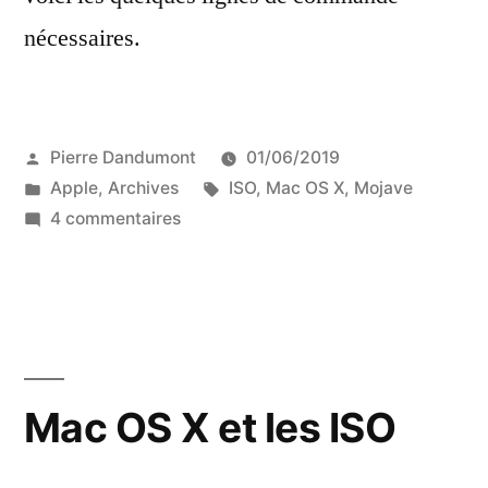
nécessaires.
Publié
Pierre Dandumont
01/06/2019
par
Publié
Étiquettes :
Apple
,
Archives
ISO
,
Mac OS X
,
Mojave
dans
sur
4 commentaires
Créer
une
ISO
d’installation
de
macOS
Mac OS X et les ISO
Mojave