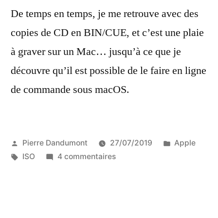
De temps en temps, je me retrouve avec des
copies de CD en BIN/CUE, et c’est une plaie
à graver sur un Mac… jusqu’à ce que je
découvre qu’il est possible de le faire en ligne
de commande sous macOS.
Publié
Publié
Pierre Dandumont
27/07/2019
Apple
par
Étiquettes :
sur
dans
ISO
4 commentaires
Graver
un
couple
BIN/CUE