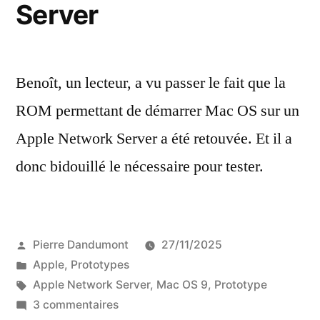
Server
Benoît, un lecteur, a vu passer le fait que la
ROM permettant de démarrer Mac OS sur un
Apple Network Server a été retouvée. Et il a
donc bidouillé le nécessaire pour tester.
Publié
Pierre Dandumont
27/11/2025
par
Publié
Apple
,
Prototypes
dans
Étiquettes :
Apple Network Server
,
Mac OS 9
,
Prototype
sur
3 commentaires