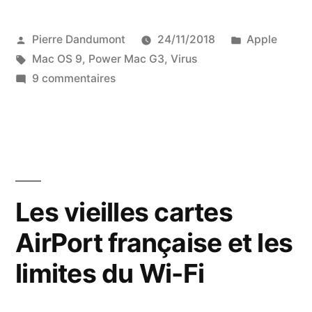
Publié
Publié
Pierre Dandumont
24/11/2018
Apple
par
Étiquettes :
dans
Mac OS 9
,
Power Mac G3
,
Virus
sur
9 commentaires
J’ai
choppé
un
virus
sous
Mac
Les vieilles cartes
OS
AirPort française et les
9
limites du Wi-Fi