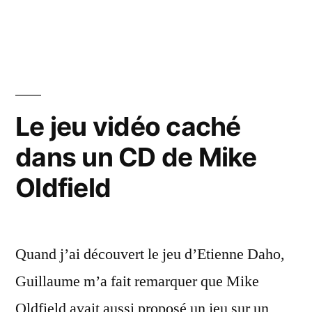
Un
échec
avec
une
Sound
Blaster
Le jeu vidéo caché
Live,
dans un CD de Mike
7
ans
Oldfield
plus
tard
Quand j’ai découvert le jeu d’Etienne Daho,
Guillaume m’a fait remarquer que Mike
Oldfield avait aussi proposé un jeu sur un