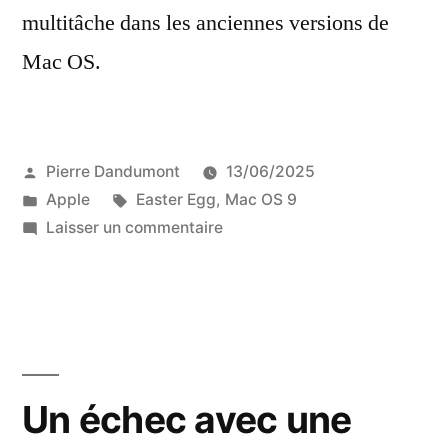
multitâche dans les anciennes versions de
Mac OS.
Publié
Pierre Dandumont
13/06/2025
par
Publié
Étiquettes :
Apple
Easter Egg
,
Mac OS 9
dans
sur
Laisser un commentaire
L’Easter
Egg
d’Application
Switcher
sous
Mac
Un échec avec une
OS