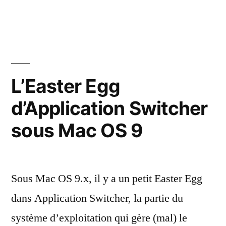
Un
lecteur
a
réussi
à
démarrer
L’Easter Egg
Mac
d’Application Switcher
OS
9
sous Mac OS 9
sur
un
Apple
Network
Sous Mac OS 9.x, il y a un petit Easter Egg
Server
dans Application Switcher, la partie du
système d’exploitation qui gère (mal) le