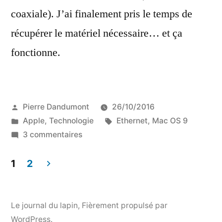
coaxiale). J’ai finalement pris le temps de
récupérer le matériel nécessaire… et ça
fonctionne.
Publié
Pierre Dandumont
26/10/2016
par
Publié
Étiquettes :
Apple
,
Technologie
Ethernet
,
Mac OS 9
dans
sur
3 commentaires
Monter
un
1
2
réseau
Pagination
10BASE2
des
pour
Le journal du lapin
,
Fièrement propulsé par
des
WordPress.