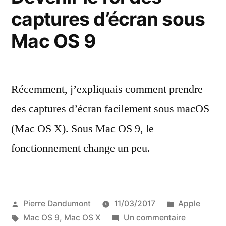
captures d’écran sous
Mac OS 9
Récemment, j’expliquais comment prendre
des captures d’écran facilement sous macOS
(Mac OS X). Sous Mac OS 9, le
fonctionnement change un peu.
Publié
Publié
Pierre Dandumont
11/03/2017
Apple
par
Étiquettes :
dans
sur
Mac OS 9
,
Mac OS X
Un commentaire