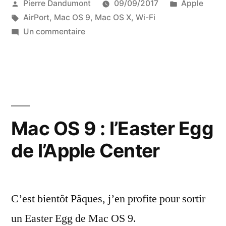
Publié
Publié
Pierre Dandumont
09/09/2017
Apple
AirPort
par
Étiquettes :
dans
AirPort
,
Mac OS 9
,
Mac OS X
,
Wi-Fi
française
sur
Un commentaire
et
Les
vieilles
les
cartes
limites
AirPort
française
du
et
Mac OS 9 : l’Easter Egg
Wi-
les
Fi »
de l’Apple Center
limites
du
Wi-
Fi
C’est bientôt Pâques, j’en profite pour sortir
un Easter Egg de Mac OS 9.