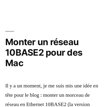
Devenir
le
roi
des
captures
d’écran
Monter un réseau
sous
10BASE2 pour des
Mac
OS
Mac
9
Il y a un moment, je me suis mis une idée en
tête pour le blog : monter un morceau de
réseau en Ethernet 10BASE2 (la version