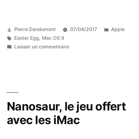
Publié
Publié
Pierre Dandumont
07/04/2017
Apple
par
Étiquettes :
dans
Easter Egg
,
Mac OS 9
sur
Laisser un commentaire
Mac
OS
9
:
l’Easter
Egg
Nanosaur, le jeu offert
de
avec les iMac
l’Apple
Center