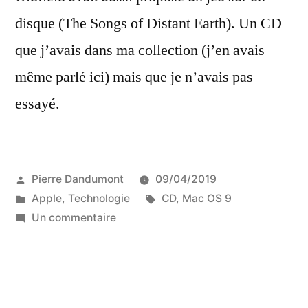
disque (The Songs of Distant Earth). Un CD
que j’avais dans ma collection (j’en avais
même parlé ici) mais que je n’avais pas
essayé.
Publié
Pierre Dandumont
09/04/2019
par
Publié
Étiquettes :
Apple
,
Technologie
CD
,
Mac OS 9
dans
sur
Un commentaire
Le
jeu
vidéo
caché