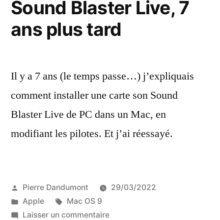
Sound Blaster Live, 7
9
ans plus tard
Il y a 7 ans (le temps passe…) j’expliquais
comment installer une carte son Sound
Blaster Live de PC dans un Mac, en
modifiant les pilotes. Et j’ai réessayé.
Publié
Pierre Dandumont
29/03/2022
par
Publié
Étiquettes :
Apple
Mac OS 9
dans
sur
Laisser un commentaire