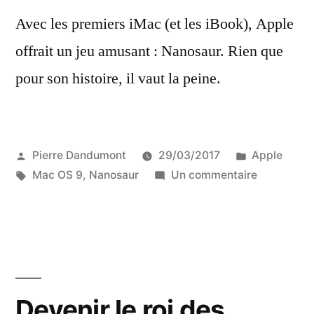
Avec les premiers iMac (et les iBook), Apple
offrait un jeu amusant : Nanosaur. Rien que
pour son histoire, il vaut la peine.
Publié
Publié
Pierre Dandumont
29/03/2017
Apple
par
Étiquettes :
dans
sur
Mac OS 9
,
Nanosaur
Un commentaire
Nanosaur,
le
jeu
offert
avec
les
Devenir le roi des
iMac