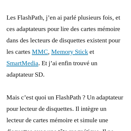
la
Les FlashPath, j’en ai parlé plusieurs fois, et
disquette
lecteur
ces adaptateurs pour lire des cartes mémoire
de
dans des lecteurs de disquettes existent pour
cartes
mémoire
les cartes
MMC
,
Memory Stick
et
SD
SmartMedia
. Et j’ai enfin trouvé un
adaptateur SD.
Mais c’est quoi un FlashPath ? Un adaptateur
pour lecteur de disquettes. Il intègre un
lecteur de cartes mémoire et simule une