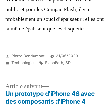
public et pour les CompactFlash, il y a
probablement un souci d’épaisseur : elles ont
la même épaisseur que les disquettes.
Publié
Pierre Dandumont
21/06/2023
par
Publié
Étiquettes :
Technologie
FlashPath
,
SD
dans
Article
Article suivant
suivant :
Un prototype d’iPhone 4S avec
Navigation
des composants d’iPhone 4
de