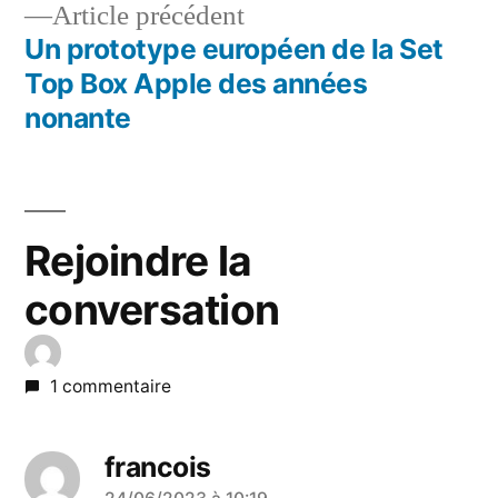
Article
Article précédent
l’article
précédent :
Un prototype européen de la Set
Top Box Apple des années
nonante
Rejoindre la
conversation
1 commentaire
francois