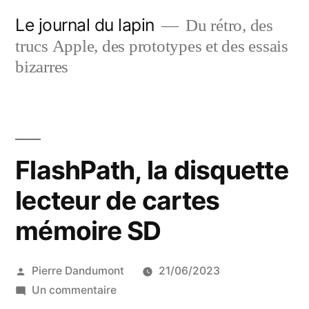
Aller
Le journal du lapin
Du rétro, des
au
trucs Apple, des prototypes et des essais
contenu
bizarres
FlashPath, la disquette
lecteur de cartes
mémoire SD
Publié
Pierre Dandumont
21/06/2023
par
sur
Un commentaire
FlashPath,