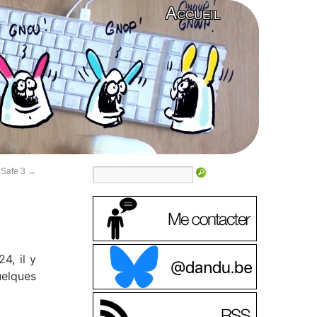
Accueil
gSafe 3
→
4, il y
elques