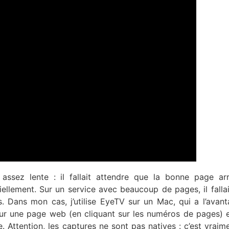
 assez lente : il fallait attendre que la bonne page ar
iellement. Sur un service avec beaucoup de pages, il falla
s. Dans mon cas, j’utilise EyeTV sur un Mac, qui a l’avan
ur une page web (en cliquant sur les numéros de pages) 
. Attention, les captures ne sont pas natives : c’est vraim