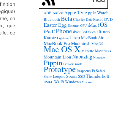
inition
ogique)
Apple TV
Apple Watch
ADB
AirPort
Bêta
rne, en
Bluetooth
Clavier
DVD
Data Record
iOS
Easter Egg
iMac
ux, que
Ethernet
GPU
iPhone
iPad
iTunes
iPod
iPod touch
lle, ce
Lion
Karotz
MacBook Air
Lightning
MacBook Pro
Macintosh
Mac OS
Mac OS X
Manette
Mavericks
Nabaztag
Mountain Lion
Nintendo
Pippin
PowerBook
Prototype
Raspberry Pi
Safari
Thunderbolt
Souris
Snow Leopard
SSD
Wi-Fi
Windows
USB-C
Yosemite