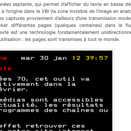
nées septante, qui permet d’afficher du texte en basse déf
à l’origine dans le VBI (la zone invisible de l’image en anal
es captures proviennent d’ailleurs d’une transmission mode
ker différentes pages (quelques centaines) dans le fl
étexte est une technologie fondamentalement unidirectionne
tilisation : les pages sont transmises à tout le monde.