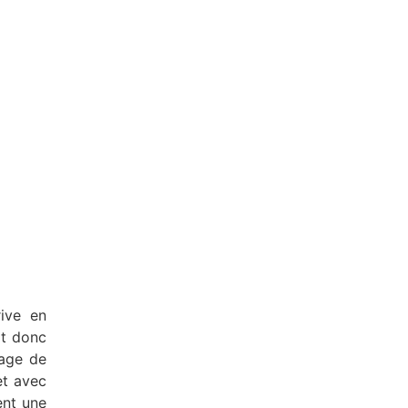
rive en
it donc
tage de
et avec
ent une