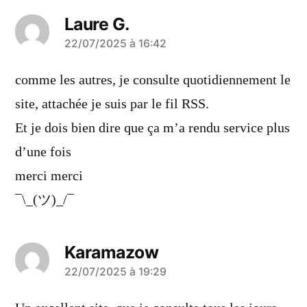
Laure G.
a
22/07/2025 à 16:42
dit :
comme les autres, je consulte quotidiennement le
site, attachée je suis par le fil RSS.
Et je dois bien dire que ça m’a rendu service plus
d’une fois
merci merci
¯\_(ツ)_/¯
Karamazow
a
22/07/2025 à 19:29
dit :