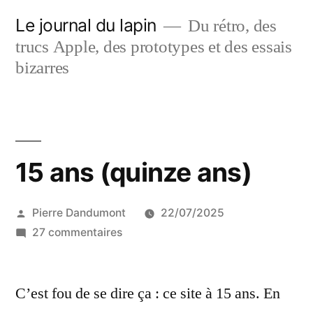
Aller
Le journal du lapin
Du rétro, des
au
trucs Apple, des prototypes et des essais
contenu
bizarres
15 ans (quinze ans)
Publié
Pierre Dandumont
22/07/2025
par
sur
27 commentaires
15
ans
C’est fou de se dire ça : ce site à 15 ans. En
(quinze
ans)