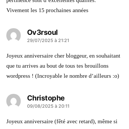
pertinence sont d’excellentes qualités.
Vivement les 15 prochaines années
Ov3rsoul
a
29/07/2025 à 21:21
dit :
Joyeux anniversaire cher bloggeur, en souhaitant
que tu arrives au bout de tous tes brouillons
wordpress ! (Incroyable le nombre d’ailleurs :o)
Christophe
a
09/08/2025 à 20:11
dit :
Joyeux anniversaire (fêté avec retard), même si