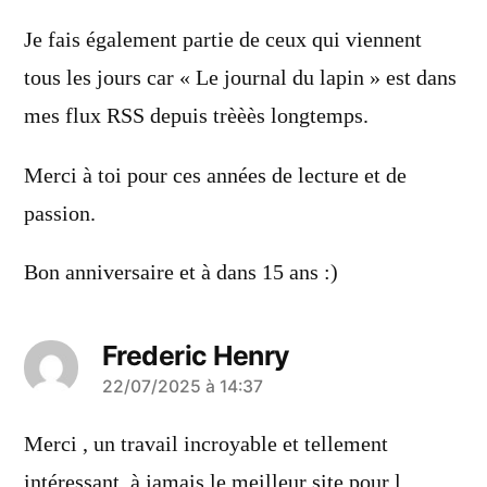
dit :
Je fais également partie de ceux qui viennent
tous les jours car « Le journal du lapin » est dans
mes flux RSS depuis trèèès longtemps.
Merci à toi pour ces années de lecture et de
passion.
Bon anniversaire et à dans 15 ans :)
Frederic Henry
a
22/07/2025 à 14:37
dit :
Merci , un travail incroyable et tellement
intéressant, à jamais le meilleur site pour l