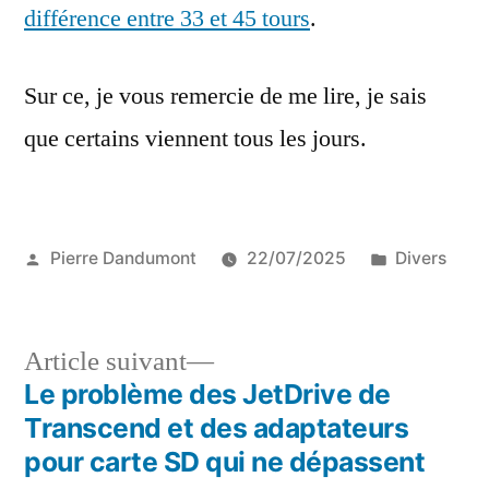
différence entre 33 et 45 tours
.
Sur ce, je vous remercie de me lire, je sais
que certains viennent tous les jours.
Publié
Publié
Pierre Dandumont
22/07/2025
Divers
par
dans
Article
Article suivant
suivant :
Le problème des JetDrive de
Navigation
Transcend et des adaptateurs
de
pour carte SD qui ne dépassent