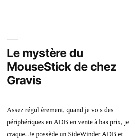
dans
Le
myst
résol
du
Mous
de
Le mystère du
chez
MouseStick de chez
Gravi
Gravis
Assez régulièrement, quand je vois des
périphériques en ADB en vente à bas prix, je
craque. Je possède un SideWinder ADB et