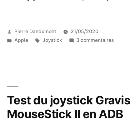
Publié
Pierre Dandumont
21/05/2020
par
Publié
Étiquettes :
sur
Apple
Joystick
3 commentaires
dans
Un
joystick
pour
Mac…
en
port
Test du joystick Gravis
série
MouseStick II en ADB
(le
test)