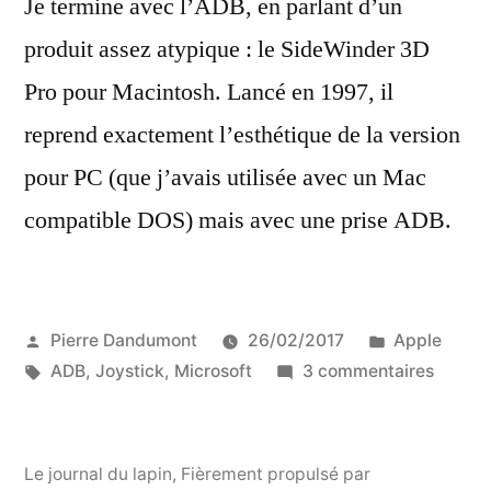
Je termine avec l’ADB, en parlant d’un
produit assez atypique : le SideWinder 3D
Pro pour Macintosh. Lancé en 1997, il
reprend exactement l’esthétique de la version
pour PC (que j’avais utilisée avec un Mac
compatible DOS) mais avec une prise ADB.
Publié
Publié
Pierre Dandumont
26/02/2017
Apple
par
Étiquettes :
dans
sur
ADB
,
Joystick
,
Microsoft
3 commentaires
Le
Micros
SideWi
Le journal du lapin
,
Fièrement propulsé par