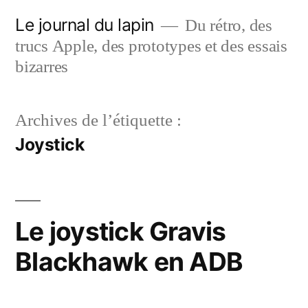
Aller
Le journal du lapin
Du rétro, des
au
trucs Apple, des prototypes et des essais
contenu
bizarres
Archives de l’étiquette :
Joystick
Le joystick Gravis
Blackhawk en ADB