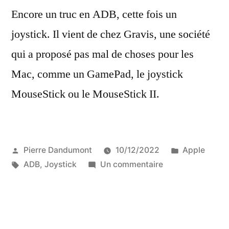
Encore un truc en ADB, cette fois un
joystick. Il vient de chez Gravis, une société
qui a proposé pas mal de choses pour les
Mac, comme un GamePad, le joystick
MouseStick ou le MouseStick II.
Publié
Publié
Pierre Dandumont
10/12/2022
Apple
par
Étiquettes :
sur
dans
ADB
,
Joystick
Un commentaire
Le
joystick
Gravis
Blackhawk