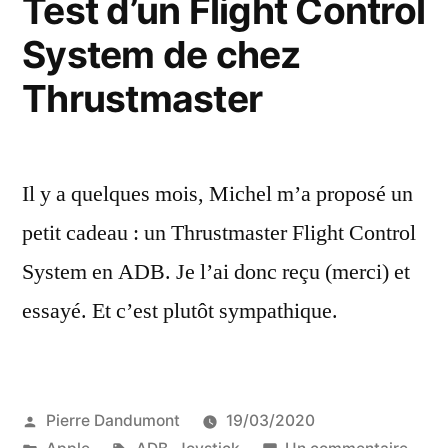
Test d’un Flight Control
en
System de chez
ADB
Thrustmaster
Il y a quelques mois, Michel m’a proposé un
petit cadeau : un Thrustmaster Flight Control
System en ADB. Je l’ai donc reçu (merci) et
essayé. Et c’est plutôt sympathique.
Publié
Pierre Dandumont
19/03/2020
par
Publié
Étiquettes :
sur