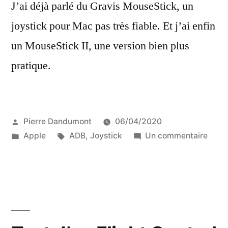
J’ai déjà parlé du Gravis MouseStick, un
joystick pour Mac pas très fiable. Et j’ai enfin
un MouseStick II, une version bien plus
pratique.
Publié
Pierre Dandumont
06/04/2020
par
Publié
Étiquettes :
sur
Apple
ADB
,
Joystick
Un commentaire
dans
Test
du
joyst
Gravi
Mous
II