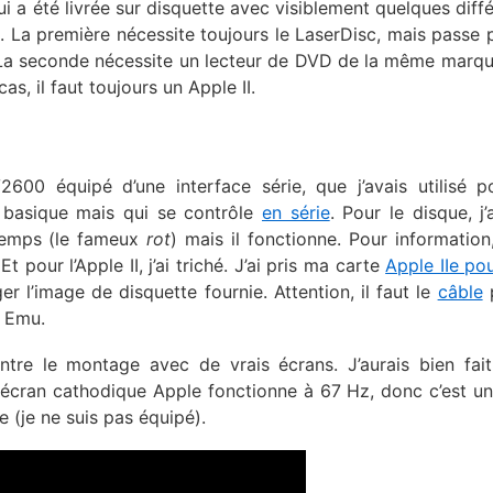
ui a été livrée sur disquette avec visiblement quelques diff
. La première nécessite toujours le LaserDisc, mais passe 
. La seconde nécessite un lecteur de DVD de la même marq
s, il faut toujours un Apple II.
2600 équipé d’une interface série, que j’avais utilisé p
 basique mais qui se contrôle
en série
. Pour le disque, j’
 temps (le fameux
rot
) mais il fonctionne. Pour information,
t pour l’Apple II, j’ai triché. J’ai pris ma carte
Apple IIe po
er l’image de disquette fournie. Attention, il faut le
câble
p
y Emu.
tre le montage avec de vrais écrans. J’aurais bien fait
 écran cathodique Apple fonctionne à 67 Hz, donc c’est un
 (je ne suis pas équipé).