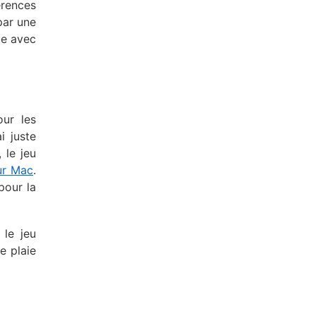
érences
par une
ue avec
our les
ai juste
 le jeu
ur Mac
.
our la
 le jeu
e plaie