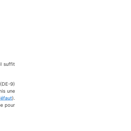
 suffit
 (DE-9)
mis une
défaut
).
ée pour