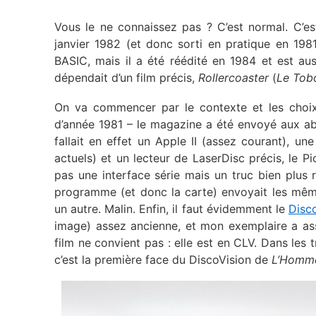
Vous le ne connaissez pas ? C’est normal. C’
janvier 1982 (et donc sorti en pratique en 1981)
BASIC, mais il a été réédité en 1984 et est au
dépendait d’un film précis,
Rollercoaster
(
Le Tob
On va commencer par le contexte et les choix
d’année 1981 – le magazine a été envoyé aux abon
fallait en effet un Apple II (assez courant), 
actuels) et un lecteur de LaserDisc précis, le P
pas une interface série mais un truc bien plus r
programme (et donc la carte) envoyait les mê
un autre. Malin. Enfin, il faut évidemment le
Disc
image) assez ancienne, et mon exemplaire a asse
film ne convient pas : elle est en CLV. Dans les
c’est la première face du DiscoVision de
L’Homme