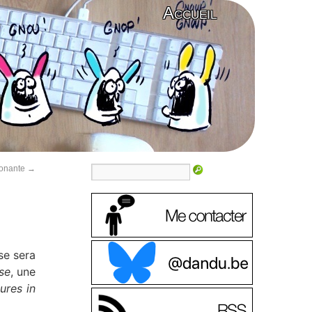
Accueil
nonante
→
se sera
se
, une
ures in