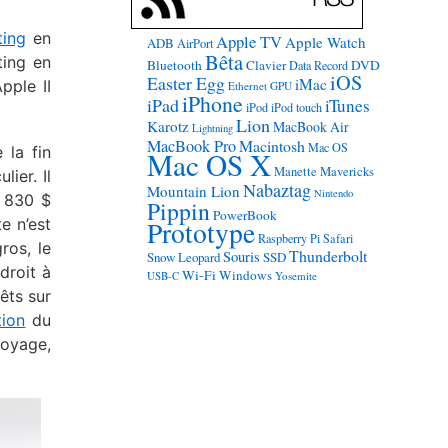
ing
en
Apple TV
Apple Watch
ADB
AirPort
Bêta
ting en
Bluetooth
Clavier
DVD
Data Record
iOS
Easter Egg
iMac
pple II
Ethernet
GPU
iPhone
iPad
iTunes
iPod
iPod touch
Lion
Karotz
MacBook Air
Lightning
MacBook Pro
Macintosh
Mac OS
 la fin
Mac OS X
Manette
Mavericks
ier. Il
Nabaztag
Mountain Lion
Nintendo
n 830 $
Pippin
PowerBook
e n’est
Prototype
Raspberry Pi
Safari
ros, le
Thunderbolt
Souris
Snow Leopard
SSD
droit à
Wi-Fi
Windows
USB-C
Yosemite
êts sur
tion
du
toyage,