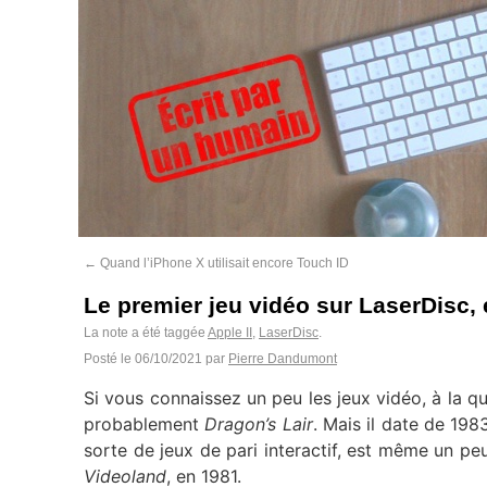
←
Quand l’iPhone X utilisait encore Touch ID
Le premier jeu vidéo sur LaserDisc, 
La note a été taggée
Apple II
,
LaserDisc
.
Posté le
06/10/2021
par
Pierre Dandumont
Si vous connaissez un peu les jeux vidéo, à la q
probablement
Dragon’s Lair
. Mais il date de 198
sorte de jeux de pari interactif, est même un pe
Videoland
, en 1981.