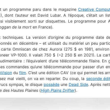
est un programme paru dans le magazine
Creative Comput
, dont l’auteur est David Lubar. A l’époque, c’était un lis
ssi visiblement sorti sur disquettes. Le programme pour A
oggan de la mort
en France).
 techniques. La version d’origine du programme date de
nés en décembre – et utilisait du matériel un peu particul
une carte Omniscan de chez Aurora (275 $ en 1981, enviro
ioneer VP-1000. Il valait 750 $ (~2 250 $ en 2021). La cart
udimentaire : l’équivalent d’une télécommande filaire. En g
mes commandes qu’une télécommande pour passer d’un en
oVision
du
film
. C’est une édition CAV (ce qui permet les arr
z mal vieilli, on va en reparler. Du coup, la
seconde édi
 trucs sympas, le disque
possède
une
Dead Side
. Après net
 des Hautes Plaines
(
High Plains Drifter
).